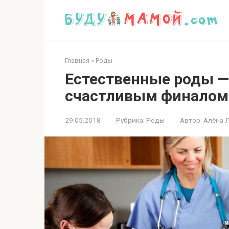
Перейти
к
контенту
Главная
»
Роды
Естественные роды —
счастливым финалом
29.05.2018
Рубрика:
Роды
Автор:
Алёна 