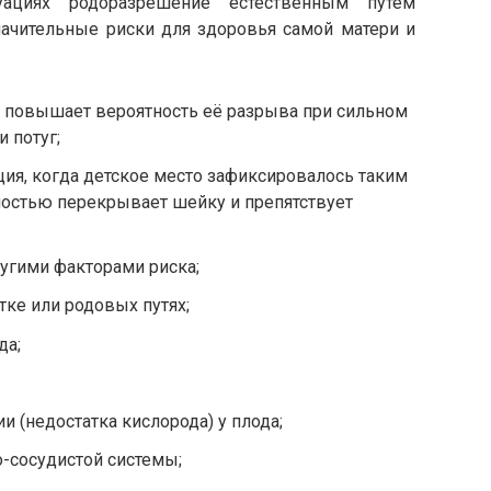
ациях родоразрешение естественным путём
начительные риски для здоровья самой матери и
то повышает вероятность её разрыва при сильном
 потуг;
ия, когда детское место зафиксировалось таким
лностью перекрывает шейку и препятствует
ругими факторами риска;
тке или родовых путях;
да;
и (недостатка кислорода) у плода;
-сосудистой системы;