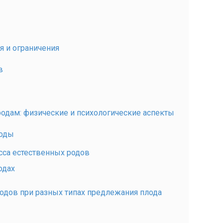
я и ограничения
в
одам: физические и психологические аспекты
роды
сса естественных родов
одах
одов при разных типах предлежания плода