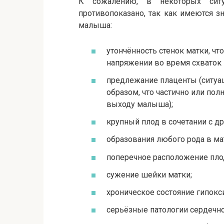
К сожалению, в некоторых ситу
противопоказано, так как имеются з
малыша:
утончённость стенок матки, ч
напряжении во время схваток и
предлежание плаценты (ситуац
образом, что частично или по
выходу малыша);
крупный плод в сочетании с д
образования любого рода в ма
поперечное расположение пло
сужение шейки матки;
хроническое состояние гипокси
серьёзные патологии сердечно