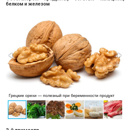
белком и железом
З
у
Грецкие орехи — полезный при беременности продукт
в