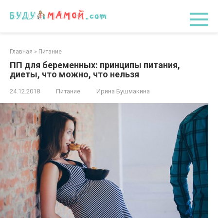
Перейти
к
контенту
Главная
»
Питание
ПП для беременных: принципы питания,
диеты, что можно, что нельзя
24.12.2018
Питание
Ирина Бушмакина