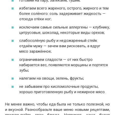
готовим на пару, запекаем, тушим;
избегаем всего жареного, острого, жирного и тем
более солёного: соль задерживает жидкость —
отсюда отёки ног;
исключаем самые сильные аллергены — клубнику,
цитрусовые, шоколад, некоторые виды орехов;
слабосолёную рыбу и недожаренный стейк
отдаём мужу — зачем вам рисковать, а вдруг
мясо заражённое;
ограничиваем сладости — от них быстро
набирается вес, появляются морщины и портятся
зубы;
налегаем на овощи, зелень, фрукты;
не забываем про кисломолочные продукты,
хорошо приготовленную рыбу и нежирное мясо.
Не менее важно, чтобы еда была не только полезной, но
и вкусной. Разнообразьте ваше меню новыми рецептами,
придумывайте свои блюда. Например, каша будет