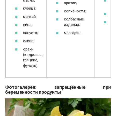
масло;
мя
арахис;
с
курица;
копчёности;
ш
минтай;
колбасные
ан
яйца;
изделия;
капуста;
маргарин.
слива;
орехи
(кедровые,
грецкие,
фундук).
Фотогалерея: запрещённые при
беременности продукты