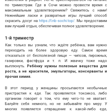
по триместрам. Где в Сочи можно провести время с
максимальным удовлетворением? Свяжитесь с нами!
Нежнейшие ласки и развратные игры лучший способ
скрасить досуг на
https://l.nb-sochi.top/
. Мы предоставим
вам лучший отдых, обеспечивая полное удовлетворение.
1-й триместр
Как только вы узнали, что ждёте ребёнка, вам нужно
переходить на более здоровую еду. Самое время
отказаться от бесполезной пищи — чипсов, пирожных,
газировки, фастфуда и т. п. И жвачку тоже надо
выплюнуть.
Ребёнку нужны полезные вещества для
роста, а не красители, эмульгаторы, консерванты и
прочая химия.
В этот период у женщины просыпаются необычные
пристрастия к еде. Так проявляется токсикоз, либо
организм говорит о том, что ему чего-то не хватает.
Балуйте себя немного, но не забывайте про меру. У
многих появляется отвращение к какой-либо еде,