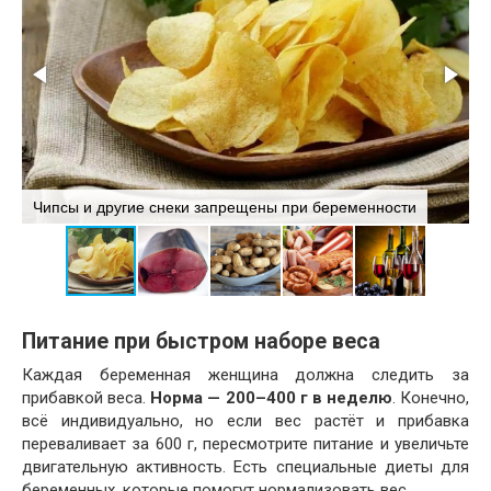
Т
Чипсы и другие снеки запрещены при беременности
с
Питание при быстром наборе веса
Каждая беременная женщина должна следить за
прибавкой веса.
Норма — 200–400 г в неделю
. Конечно,
всё индивидуально, но если вес растёт и прибавка
переваливает за 600 г, пересмотрите питание и увеличьте
двигательную активность. Есть специальные диеты для
беременных, которые помогут нормализовать вес.