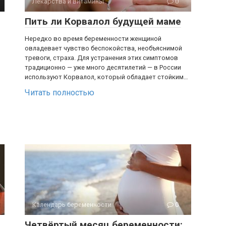
Лекарства и витамины
0
Пить ли Корвалол будущей маме
Нередко во время беременности женщиной
овладевает чувство беспокойства, необъяснимой
тревоги, страха. Для устранения этих симптомов
традиционно — уже много десятилетий — в России
используют Корвалол, который обладает стойким…
Читать полностью
Календарь беременности
0
Четвёртый месяц беременности: