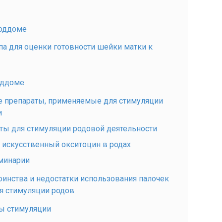
роддоме
па для оценки готовности шейки матки к
оддоме
е препараты, применяемые для стимуляции
и
аты для стимуляции родовой деятельности
 искусственный окситоцин в родах
минарии
оинства и недостатки использования палочек
я стимуляции родов
ы стимуляции