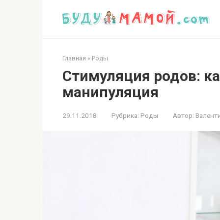
Перейти
к
контенту
Главная
»
Роды
Стимуляция родов: ка
манипуляция
29.11.2018
Рубрика:
Роды
Автор:
Валент