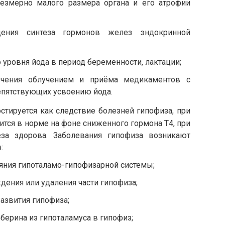
чрезмерно малого размера органа и его атрофии
ения синтеза гормонов желез эндокринной
 уровня йода в период беременности, лактации;
ечения облучением и приёма медикаментов с
епятствующих усвоению йода.
стируется как следствие болезней гипофиза, при
ится в норме на фоне сниженного гормона Т4, при
за здорова. Заболевания гипофиза возникают
:
яния гипоталамо-гипофизарной системы;
дения или удаления части гипофиза;
азвития гипофиза;
берина из гипоталамуса в гипофиз;