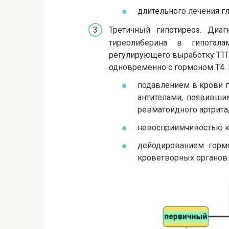
длительного лечения г
Третичный гипотиреоз. Диаг
тиреолиберина в гипоталам
регулирующего выработку ТТГ
одновременно с гормоном Т4
подавлением в крови 
антителами, появивши
ревматоидного артрита,
невосприимчивостью к
дейодированием горм
кроветворных органов.