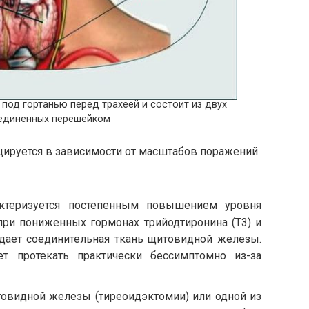
од гортанью перед трахеей и состоит из двух
оединенных перешейком
ируется в зависимости от масштабов поражений
актеризуется постепенным повышением уровня
 при пониженных гормонах трийодтиронина (Т3) и
радает соединительная ткань щитовидной железы.
т протекать практически бессимптомно из-за
товидной железы (тиреоидэктомии) или одной из