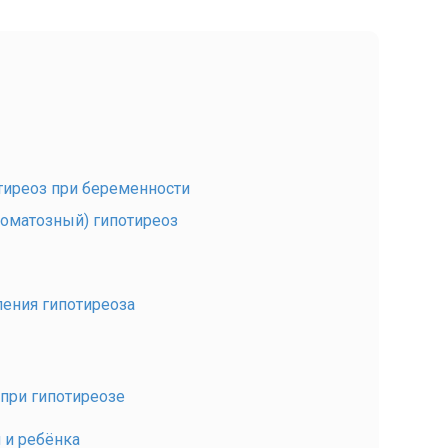
тиреоз при беременности
оматозный) гипотиреоз
ления гипотиреоза
при гипотиреозе
 и ребёнка