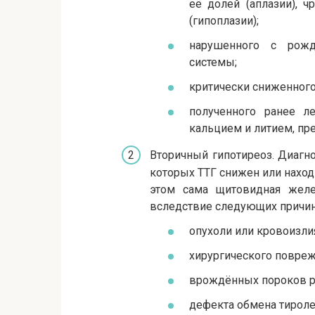
её долей (аплазии), 
(гипоплазии);
нарушенного с рожд
системы;
критически сниженного
полученного ранее л
кальцием и литием, пр
Вторичный гипотиреоз. Диагно
которых ТТГ снижен или наход
этом сама щитовидная желе
вследствие следующих причин
опухоли или кровоизли
хирургического повреж
врождённых пороков р
дефекта обмена тироле