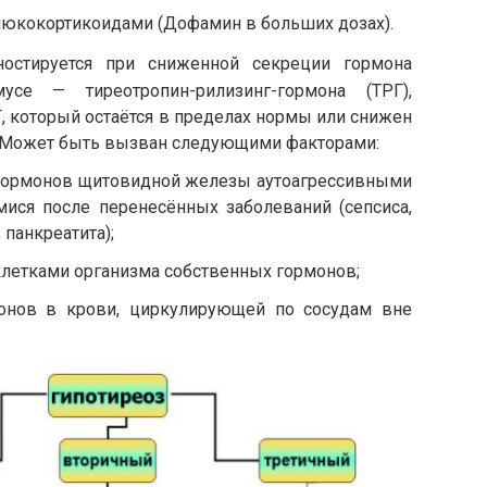
люкокортикоидами (Дофамин в больших дозах).
ностируется при сниженной секреции гормона
усе — тиреотропин-рилизинг-гормона (ТРГ),
, который остаётся в пределах нормы или снижен
. Может быть вызван следующими факторами:
гормонов щитовидной железы аутоагрессивными
мися после перенесённых заболеваний (сепсиса,
 панкреатита);
летками организма собственных гормонов;
онов в крови, циркулирующей по сосудам вне