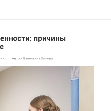
менности: причины
е
ния
Автор:
Валентина Зыкова