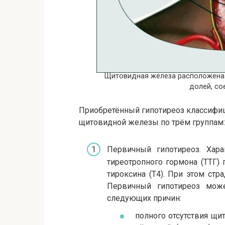
Щитовидная железа расположена п
долей, с
Приобретённый гипотиреоз классифиц
щитовидной железы по трём группам:
Первичный гипотиреоз. Хар
тиреотропного гормона (ТТГ)
тироксина (Т4). При этом ст
Первичный гипотиреоз може
следующих причин:
полного отсутствия щи