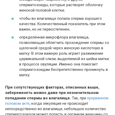
сперматозоиды, которые растворят оболочку
женской половой клетки;
чтобы во влагалище попала сперма хорошего
качества. Количественный показатель при этом
важен, но не первостепенен;
определённая микрофлора влагалища,
позволяющая облегчить прохождение спермы со
щелочной средой через женскую кислотную в
матку. В этом важную роль играет разжижение
цервикальной слизи, выделяемой из шейки матки
в процессе овуляции. Именно она помогает
сперматозоидам беспрепятственно проникнуть в
матку.
При сопутствующих факторах, описанных выше,
забеременеть можно даже при незначительном
попадании спермы во влагалище.
Так, при
прерванном
половом акте
, когда эякуляция не происходит
непосредственно во влагалище, небольшое количество
сперматозоидов может попасть в организм женщины со