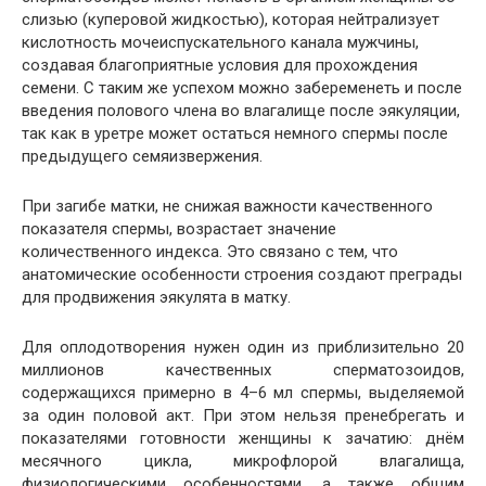
слизью (куперовой жидкостью), которая нейтрализует
кислотность мочеиспускательного канала мужчины,
создавая благоприятные условия для прохождения
семени. С таким же успехом можно забеременеть и после
введения полового члена во влагалище после эякуляции,
так как в уретре может остаться немного спермы после
предыдущего семяизвержения.
При загибе матки, не снижая важности качественного
показателя спермы, возрастает значение
количественного индекса. Это связано с тем, что
анатомические особенности строения создают преграды
для продвижения эякулята в матку.
Для оплодотворения нужен один из приблизительно 20
миллионов качественных сперматозоидов,
содержащихся примерно в 4–6 мл спермы, выделяемой
за один половой акт. При этом нельзя пренебрегать и
показателями готовности женщины к зачатию: днём
месячного цикла, микрофлорой влагалища,
физиологическими особенностями, а также общим