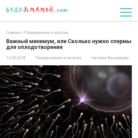
Перейти
к
контенту
Главная
»
Планирование и зачатие
Важный минимум, или Сколько нужно спермы
для оплодотворения
13.09.2018
Планирование и зачатие
Наталья Василишин