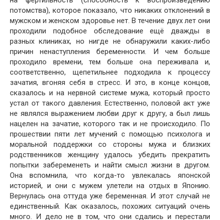
на фертильность (способность к воспроизведению
потомства), которое показало, что никаких отклонений в
мужском и женском здоровье нет. В течение двух лет они
проходили подобное обследование ещё дважды в
разных клиниках, но нигде не обнаружили каких-либо
причин ненаступления беременности. И чем больше
проходило времени, тем больше она переживала и,
соответственно, щепетильнее подходила к процессу
зачатия, вгоняя себя в стресс. И это, в конце концов,
сказалось и на нервной системе мужа, который просто
устал от такого давления. Естественно, половой акт уже
не являлся выражением любви друг к другу, а был лишь
нацелен на зачатие, которого так и не происходило. По
прошествии пяти лет мучений с помощью психолога и
моральной поддержки со стороны мужа и близких
родственников женщину удалось убедить прекратить
попытки забеременеть и найти смысл жизни в другом.
Она вспомнила, что когда-то увлекалась японской
историей, и они с мужем улетели на отдых в Японию.
Вернулась она оттуда уже беременная. И этот случай не
единственный. Как оказалось, похожих ситуаций очень
много. И дело не в том, что они сдались и перестали