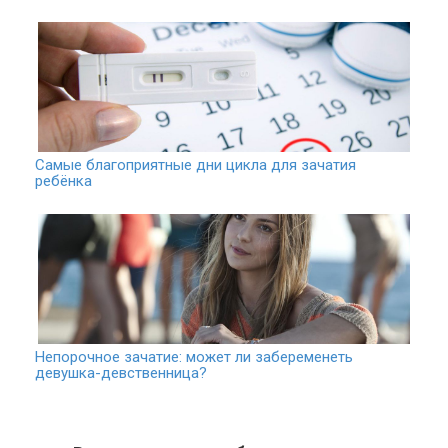
Самые благоприятные дни цикла для зачатия
ребёнка
Непорочное зачатие: может ли забеременеть
девушка-девственница?