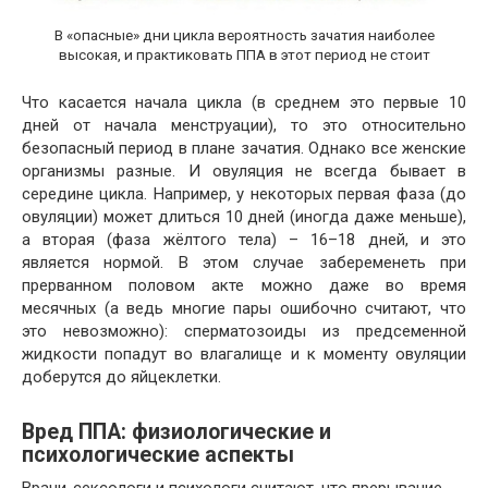
В «опасные» дни цикла вероятность зачатия наиболее
высокая, и практиковать ППА в этот период не стоит
Что касается начала цикла (в среднем это первые 10
дней от начала менструации), то это относительно
безопасный период в плане зачатия. Однако все женские
организмы разные. И овуляция не всегда бывает в
середине цикла. Например, у некоторых первая фаза (до
овуляции) может длиться 10 дней (иногда даже меньше),
а вторая (фаза жёлтого тела) – 16–18 дней, и это
является нормой. В этом случае забеременеть при
прерванном половом акте можно даже во время
месячных (а ведь многие пары ошибочно считают, что
это невозможно): сперматозоиды из предсеменной
жидкости попадут во влагалище и к моменту овуляции
доберутся до яйцеклетки.
Вред ППА: физиологические и
психологические аспекты
Врачи-сексологи и психологи считают, что прерывание