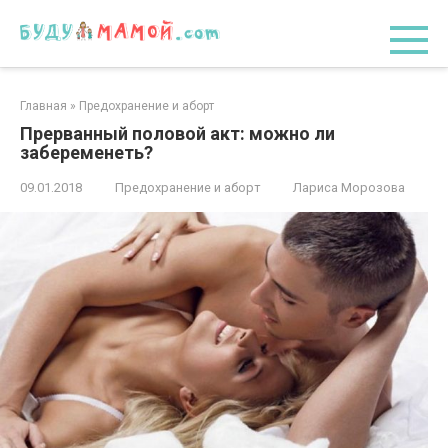
Перейти
к
контенту
Главная
»
Предохранение и аборт
Прерванный половой акт: можно ли
забеременеть?
09.01.2018
Предохранение и аборт
Лариса Морозова