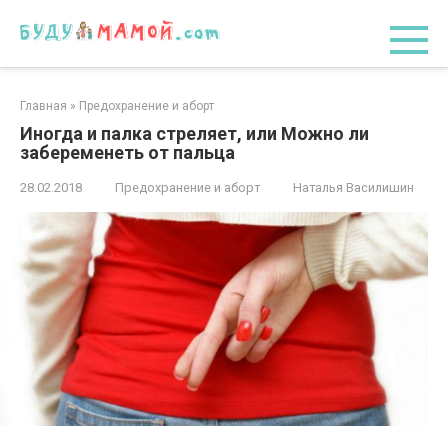
Перейти
к
контенту
Главная
»
Предохранение и аборт
Иногда и палка стреляет, или Можно ли
забеременеть от пальца
28.02.2018
Предохранение и аборт
Наталья Василишин