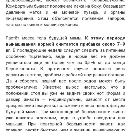
кровообращение, может возникнуть головокружение.
Комфортным бывает положение лёжа на боку. Оказывает
давление матка и на мочевой пузырь, и органы
пищеварения. Этим объясняется появление запоров,
частых позывов к мочеиспусканию.
Растёт масса тела будущей мамы.
К этому периоду
вынашивания нормой считается прибавка около 7–9
кг.
В последующие недели следует следить за питанием
особенно тщательно, ведь в норме вес не должен
увеличиться ещё не более чем на 3,5–6 кг до конца
беременности. В противном случае повышен риск
развития гестоза, проблем с работой внутренних органов.
Да и сбросить лишний вес после родов может быть
проблематично. Животик вырос настолько, что в
положении стоя вы уже не видите своих ног. Форма и
размер живота — индивидуальны, зависят от места
прикрепления плаценты, положения и веса плода, фигуры
будущей мамы. При многоплодной беременности живот
уже кажется огромным, ведь в утробе находятся два
малыша. При повторной беременности живот, как
правило, растёт быстрее, чем у женщин, вынашивающих