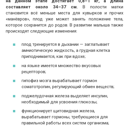
на данном этапе достигает 0,8–1 кг, а длина
составляет около 34–37 см.
В полости матки
становится всё меньше места для кувырков и прочих
«манёвров», плод уже может занять положение тела,
которое сохранится до родов. В развитии малыша также
происходят следующие изменения:
плод тренируется в дыхании — заглатывает
амниотическую жидкость, а грудная клетка
приподнимается, как при вдохе;
на языке имеется множество вкусовых
рецепторов;
гипофиз мозга вырабатывает гормон
соматотропин, регулирующий обмен веществ;
поджелудочная железа выделяет инсулин,
необходимый для усвоения глюкозы;
функционирует щитовидная железа,
вырабатывает гормоны, требующиеся для
правильной работы всех систем организма;