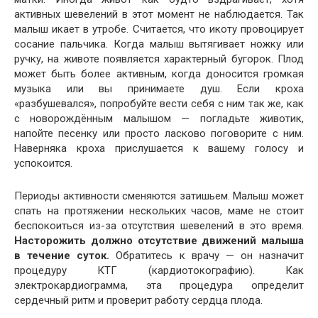
активных шевелений в этот момент не наблюдается. Так
малыш икает в утробе. Считается, что икоту провоцирует
сосание пальчика. Когда малыш вытягивает ножку или
ручку, на животе появляется характерный бугорок. Плод
может быть более активным, когда доносится громкая
музыка или вы принимаете душ. Если кроха
«разбушевался», попробуйте вести себя с ним так же, как
с новорождённым малышом — погладьте животик,
напойте песенку или просто ласково поговорите с ним.
Наверняка кроха прислушается к вашему голосу и
успокоится.
Периоды активности сменяются затишьем. Малыш может
спать на протяжении нескольких часов, маме не стоит
беспокоиться из-за отсутствия шевелений в это время.
Насторожить должно отсутствие движений малыша
в течение суток.
Обратитесь к врачу — он назначит
процедуру КТГ (кардиотокографию). Как
электрокардиограмма, эта процедура определит
сердечный ритм и проверит работу сердца плода.