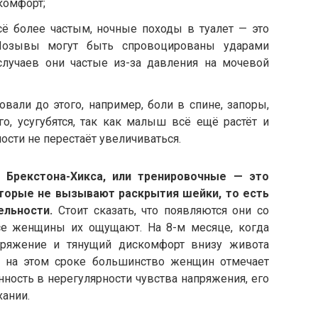
комфорт;
сё более частым, ночные походы в туалет — это
 Позывы могут быть спровоцированы ударами
лучаев они частые из-за давления на мочевой
вали до этого, например, боли в спине, запоры,
го, усугубятся, так как малыш всё ещё растёт и
сти не перестаёт увеличиваться.
 Брекстона-Хикса, или тренировочные — это
торые не вызывают раскрытия шейки, то есть
ельности.
Стоит сказать, что появляются они со
се женщины их ощущают. На 8-м месяце, когда
пряжение и тянущий дискомфорт внизу живота
о на этом сроке большинство женщин отмечает
ность в нерегулярности чувства напряжения, его
хании.