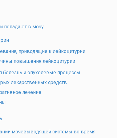
ни попадают в мочу
урии
вания, приводящие к лейкоцитурии
чины повышения лейкоцитурии
 болезнь и опухолевые процессы
рых лекарственных средств
ративное лечение
ины
ь
ваний мочевыводящей системы во время