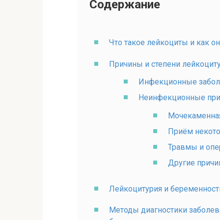
Содержание
Что такое лейкоциты и как о
Причины и степени лейкоцит
Инфекционные заболе
Неинфекционные при
Мочекаменная
Приём некото
Травмы и опе
Другие прич
Лейкоцитурия и беременност
Методы диагностики заболе