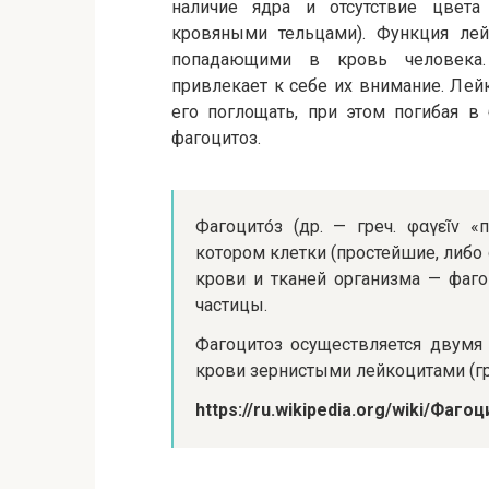
наличие ядра и отсутствие цвет
кровяными тельцами). Функция ле
попадающими в кровь человека
привлекает к себе их внимание. Ле
его поглощать, при этом погибая в
фагоцитоз.
Фагоцито́з (др. — греч. φαγεῖν 
котором клетки (простейшие, либо
крови и тканей организма — фаг
частицы.
Фагоцитоз осуществляется двумя
крови зернистыми лейкоцитами (г
https://ru.wikipedia.org/wiki/Фаго