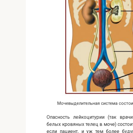
Мочевыделительная система состо
Опасность лейкоцитурии (так вра
белых кровяных телец в моче) состоит
если пациент, и уж тем более буду