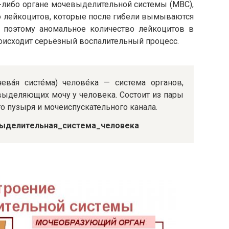
-либо органе мочевыделительной системы (МВС),
о лейкоцитов, которые после гибели вымываются
 поэтому аномальное количество лейкоцитов в
происходит серьёзный воспалительный процесс.
ева́я систе́ма) челове́ка — система органов,
ыделяющих мочу у человека. Состоит из пары
о пузыря и мочеиспускательного канала.
очевыделительная_система_человека