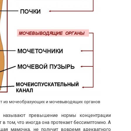
ит из мочеобразующих и мочевыводящих органов
чи называют превышение нормы концентрации
 в том, что иногда она протекает бессимптомно. А
щая мамочка, не получит вовремя адекватного