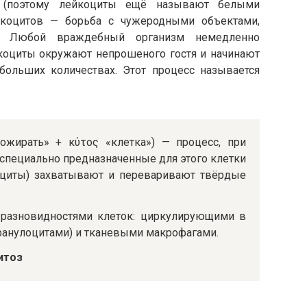
а (поэтому лейкоциты ещё называют белыми
йкоцитов — борьба с чужеродными объектами,
. Любой враждебный организм немедленно
йкоциты окружают непрошеного гостя и начинают
 больших количествах. Этот процесс называется
«пожирать» + κύτος «клетка») — процесс, при
 специально предназначенные для этого клетки
оциты) захватывают и переваривают твёрдые
 разновидностями клеток: циркулирующими в
ранулоцитами) и тканевыми макрофагами.
цитоз