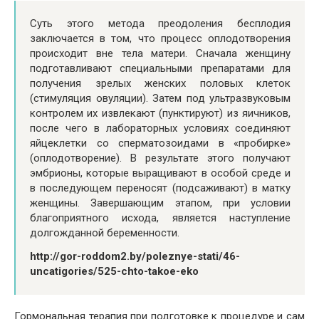
Суть этого метода преодоления бесплодия
заключается в том, что процесс оплодотворения
происходит вне тела матери. Сначала женщину
подготавливают специальными препаратами для
получения зрелых женских половых клеток
(стимуляция овуляции). Затем под ультразвуковым
контролем их извлекают (пунктируют) из яичников,
после чего в лабораторных условиях соединяют
яйцеклетки со сперматозоидами в «пробирке»
(оплодотворение). В результате этого получают
эмбрионы, которые выращивают в особой среде и
в последующем переносят (подсаживают) в матку
женщины. Завершающим этапом, при условии
благоприятного исхода, является наступление
долгожданной беременности.
http://gor-roddom2.by/poleznye-stati/46-
uncatigories/525-chto-takoe-eko
Гормональная терапия при подготовке к процедуре и сам