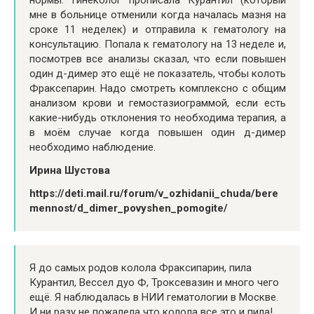
мне в больнице отменили когда началась мазня на
сроке 11 неделек) и отправила к гематологу на
консультацию. Попала к гематологу на 13 неделе и,
посмотрев все анализы сказал, что если повышен
один д-димер это ещё не показатель, чтобы колоть
Фраксепарин. Надо смотреть комплексно с общим
анализом крови и гемостазиограммой, если есть
какие-нибудь отклонения то необходима терапия, а
в моём случае когда повышен один д-димер
необходимо наблюдение.
Ирина Шустова
https://deti.mail.ru/forum/v_ozhidanii_chuda/bere
mennost/d_dimer_povyshen_pomogite/
Я до самых родов колола Фраксипарин, пила
Курантил, Вессел дуо Ф, Троксевазин и много чего
ещё. Я наблюдалась в НИИ гематологии в Москве.
И ни разу не пожалела что колола все это и пила!