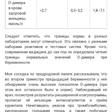
D-димера
в крови
<2,7
0,3–5,2
1,8–7,1
здоровой
женщины,
нмоль/л
Следует отметить, что границы нормы в разных
лабораториях могут отличаться. Это связано с разными
наборами реактивов и тестовых систем. Кроме того,
современная медицина до сих пор не определила чёткие
границы нормальных значений D-димера при
беременности.
Моя соседка по предродовой палате рассказывала, что
во втором триместре предыдущей беременности у неё
обнаружили очень высокие показатели D-димера (при
этом все остальное было в норме). Наблюдавший её
врач, посмотрев результаты расширенной коагулограммы,
прописал ей инъекции антикоагулянтов и приём
курантила. Начитавшись ужасов про тромбоэмболию,
кислородное голодание плода, а также побочные