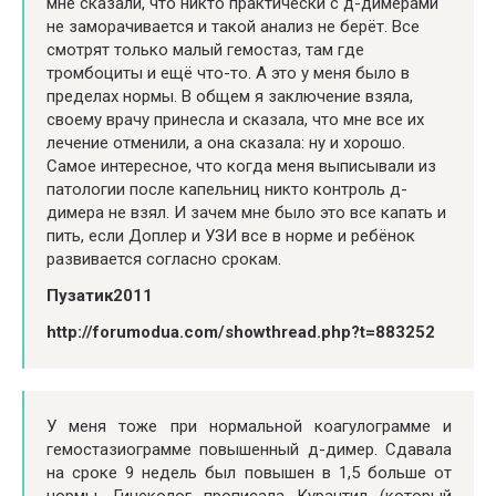
мне сказали, что никто практически с д-димерами
не заморачивается и такой анализ не берёт. Все
смотрят только малый гемостаз, там где
тромбоциты и ещё что-то. А это у меня было в
пределах нормы. В общем я заключение взяла,
своему врачу принесла и сказала, что мне все их
лечение отменили, а она сказала: ну и хорошо.
Самое интересное, что когда меня выписывали из
патологии после капельниц никто контроль д-
димера не взял. И зачем мне было это все капать и
пить, если Доплер и УЗИ все в норме и ребёнок
развивается согласно срокам.
Пузатик2011
http://forumodua.com/showthread.php?t=883252
У меня тоже при нормальной коагулограмме и
гемостазиограмме повышенный д-димер. Сдавала
на сроке 9 недель был повышен в 1,5 больше от
нормы. Гинеколог прописала Курантил (который