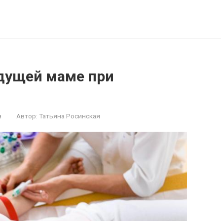
удущей маме при
я
Автор:
Татьяна Росинская