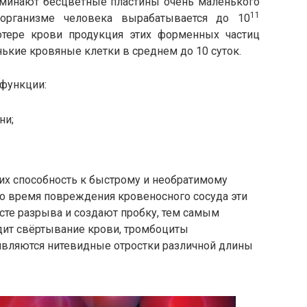
минают бесцветные пластины очень маленького
11
организме человека вырабатывается до 10
отере крови продукция этих форменных частиц
нькие кровяные клетки в среднем до 10 суток.
функции:
ни;
их способность к быстрому и необратимому
Во время повреждения кровеносного сосуда эти
сте разрыва и создают пробку, тем самым
одит свёртывание крови, тромбоциты
оявляются нитевидные отростки различной длины