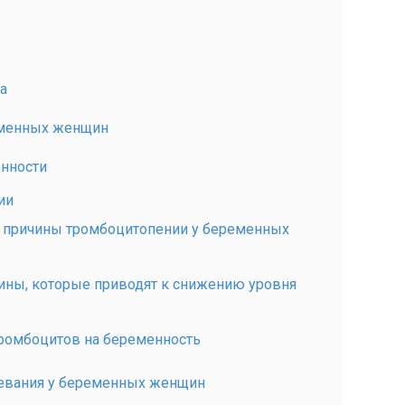
а
еменных женщин
нности
ии
 причины тромбоцитопении у беременных
чины, которые приводят к снижению уровня
тромбоцитов на беременность
левания у беременных женщин