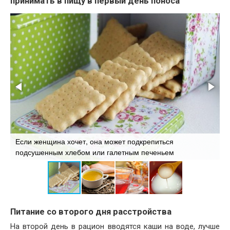
принимать в пищу в первый день поноса
Если женщина хочет, она может подкрепиться
В
подсушенным хлебом или галетным печеньем
б
Питание со второго дня расстройства
На второй день в рацион вводятся каши на воде, лучше