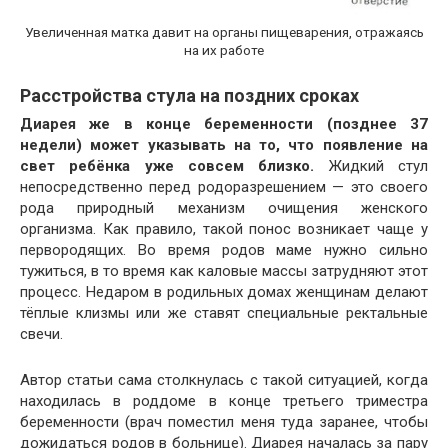
Увеличенная матка давит на органы пищеварения, отражаясь
на их работе
Расстройства стула на поздних сроках
Диарея же в конце беременности (позднее 37
недели) может указывать на то, что появление на
свет ребёнка уже совсем близко.
Жидкий стул
непосредственно перед родоразрешением — это своего
рода природный механизм очищения женского
организма. Как правило, такой понос возникает чаще у
первородящих. Во время родов маме нужно сильно
тужиться, в то время как каловые массы затрудняют этот
процесс. Недаром в родильных домах женщинам делают
тёплые клизмы или же ставят специальные ректальные
свечи.
Автор статьи сама столкнулась с такой ситуацией, когда
находилась в роддоме в конце третьего триместра
беременности (врач поместил меня туда заранее, чтобы
дожидаться родов в больнице). Диарея началась за пару