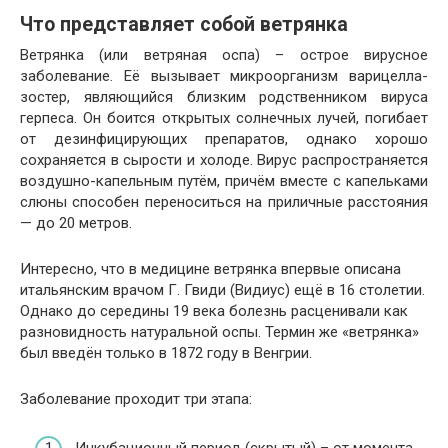
Что представляет собой ветрянка
Ветрянка (или ветряная оспа) – острое вирусное
заболевание. Её вызывает микроорганизм варицелла-
зостер, являющийся близким родственником вируса
герпеса. Он боится открытых солнечных лучей, погибает
от дезинфицирующих препаратов, однако хорошо
сохраняется в сырости и холоде. Вирус распространяется
воздушно-капельным путём, причём вместе с капельками
слюны способен переноситься на приличные расстояния
— до 20 метров.
Интересно, что в медицине ветрянка впервые описана
итальянским врачом Г. Гвиди (Видиус) ещё в 16 столетии.
Однако до середины 19 века болезнь расценивали как
разновидность натуральной оспы. Термин же «ветрянка»
был введён только в 1872 году в Венгрии.
Заболевание проходит три этапа:
Инкубационный период (скрытый) – от момента