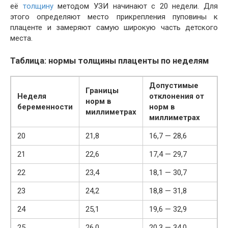
её
толщину
методом УЗИ начинают с 20 недели. Для
этого определяют место прикрепления пуповины к
плаценте и замеряют самую широкую часть детского
места.
Таблица: нормы толщины плаценты по неделям
Допустимые
Границы
Неделя
отклонения от
норм в
беременности
норм в
миллиметрах
миллиметрах
20
21,8
16,7 — 28,6
21
22,6
17,4 — 29,7
22
23,4
18,1 — 30,7
23
24,2
18,8 — 31,8
24
25,1
19,6 — 32,9
25
26,0
20,3 — 34,0