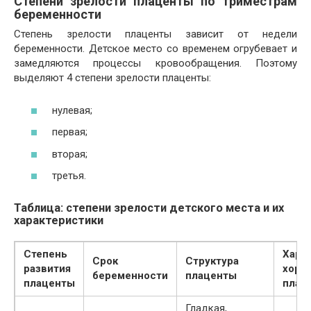
Степени зрелости плаценты по триместрам
беременности
Степень зрелости плаценты зависит от недели
беременности. Детское место со временем огрубевает и
замедляются процессы кровообращения. Поэтому
выделяют 4 степени зрелости плаценты:
нулевая;
первая;
вторая;
третья.
Таблица: степени зрелости детского места и их
характеристики
Степень
Хара
Срок
Структура
развития
хори
беременности
плаценты
плаценты
плас
Гладкая,