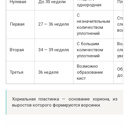
Нулевая
До 30 недели
Плос
однородная
С
Стано
незначительным
Первая
27 — 36 неделя
слегк
количеством
волни
уплотнений
С большим
Волни
Вторая
34 — 39 неделя
количеством
слегк
уплотнений
увели
Возможно
Обра
Третья
36 неделя
образование
доле
кист
Хориальная пластинка — основание хориона, из
выростов которого формируются ворсинки.