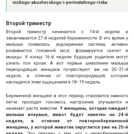
nizkogo-akusherskogo-i-perinatalnogo-riska
Второй триместр
Второй триместр начинается с 14-й недели и
заканчивается 27-й неделей беременности. В это время у
малыша появилась эндокринная система, активно
развивается головной мозг, формируется скелет и
мышцы. К концу 16-й недели будущие родители могут
узнать пол крохи. А вот первые шевеления малыша
первородящая женщина почувствуют аж на 20–21-й
неделе, в отличие от повторнородящей, которая
насладится этим ощущением в 18–19 недель.
Беременной женщине в этот период становится намного
легче: проходит токсикоз, настроение улучшается и
начинает расти животик.
У женщины, которая ожидает
малыша впервые, живот будет заметен на 24-й
неделе, в отличие от повторнобеременной
женщины, у которой животик округлится уже на 20-й
неделе.
Это связано с тем, что у первобеременной