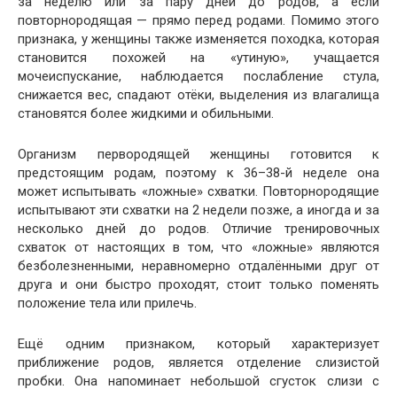
за неделю или за пару дней до родов, а если
повторнородящая — прямо перед родами. Помимо этого
признака, у женщины также изменяется походка, которая
становится похожей на «утиную», учащается
мочеиспускание, наблюдается послабление стула,
снижается вес, спадают отёки, выделения из влагалища
становятся более жидкими и обильными.
Организм первородящей женщины готовится к
предстоящим родам, поэтому к 36–38-й неделе она
может испытывать «ложные» схватки. Повторнородящие
испытывают эти схватки на 2 недели позже, а иногда и за
несколько дней до родов. Отличие тренировочных
схваток от настоящих в том, что «ложные» являются
безболезненными, неравномерно отдалёнными друг от
друга и они быстро проходят, стоит только поменять
положение тела или прилечь.
Ещё одним признаком, который характеризует
приближение родов, является отделение слизистой
пробки. Она напоминает небольшой сгусток слизи с