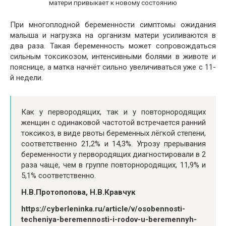
матери привыкает к новому состоянию
При многоплодной беременности симптомы ожидания
малыша и нагрузка на организм матери усиливаются в
два раза. Такая беременность может сопровождаться
сильным токсикозом, интенсивными болями в животе и
пояснице, а матка начнёт сильно увеличиваться уже с 11-
й недели.
Как у первородящих, так и у повторнородящих
женщин с одинаковой частотой встречается ранний
токсикоз, в виде рвоты беременных лёгкой степени,
соответственно 21,2% и 14,3%. Угрозу прерывания
беременности у первородящих диагностировали в 2
раза чаще, чем в группе повторнородящих, 11,9% и
5,1% соответственно.
Н.В.Протопопова, Н.В.Кравчук
https://cyberleninka.ru/article/v/osobennosti-
techeniya-beremennosti-i-rodov-u-beremennyh-