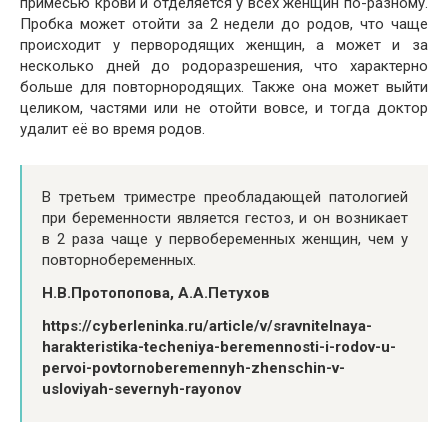
примесью крови и отделяется у всех женщин по-разному.
Пробка может отойти за 2 недели до родов, что чаще
происходит у первородящих женщин, а может и за
несколько дней до родоразрешения, что характерно
больше для повторнородящих. Также она может выйти
целиком, частями или не отойти вовсе, и тогда доктор
удалит её во время родов.
В третьем триместре преобладающей патологией
при беременности является гестоз, и он возникает
в 2 раза чаще у первобеременных женщин, чем у
повторнобеременных.
Н.В.Протопопова, А.А.Петухов
https://cyberleninka.ru/article/v/sravnitelnaya-
harakteristika-techeniya-beremennosti-i-rodov-u-
pervoi-povtornoberemennyh-zhenschin-v-
usloviyah-severnyh-rayonov