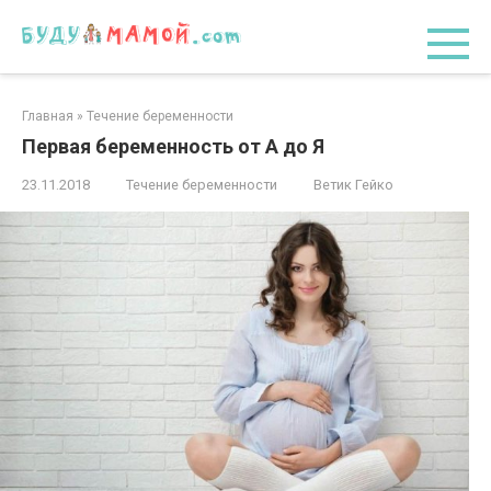
Перейти
к
контенту
Главная
»
Течение беременности
Первая беременность от А до Я
23.11.2018
Течение беременности
Ветик Гейко