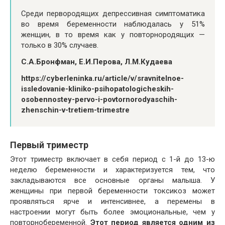
Среди первородящих депрессивная симптоматика
во время беременности наблюдалась у 51%
женщин, в то время как у повторнородящих —
только в 30% случаев.
С.А.Бронфман, Е.И.Перова, Л.М.Кудаева
https://cyberleninka.ru/article/v/sravnitelnoe-
issledovanie-kliniko-psihopatologicheskih-
osobennostey-pervo-i-povtornorodyaschih-
zhenschin-v-tretiem-trimestre
Первый триместр
Этот триместр включает в себя период с 1-й до 13-ю
неделю беременности и характеризуется тем, что
закладываются все основные органы малыша. У
женщины при первой беременности токсикоз может
проявляться ярче и интенсивнее, а перемены в
настроении могут быть более эмоциональные, чем у
повторнобеременной.
Этот период является одним из