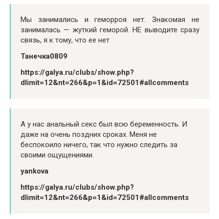
Мы занимались и геморроя нет. Знакомая не
занималась — жуткий геморой. НЕ выводите сразу
связь, я к тому, что ее нет
Танечка0809
https://galya.ru/clubs/show.php?
dlimit=12&nt=266&p=1&id=72501#allcomments
А у нас анальный секс был всю беременность. И
даже на очень поздних сроках. Меня не
беспокоило ничего, так что нужно следить за
своими ощущениями.
yankova
https://galya.ru/clubs/show.php?
dlimit=12&nt=266&p=1&id=72501#allcomments