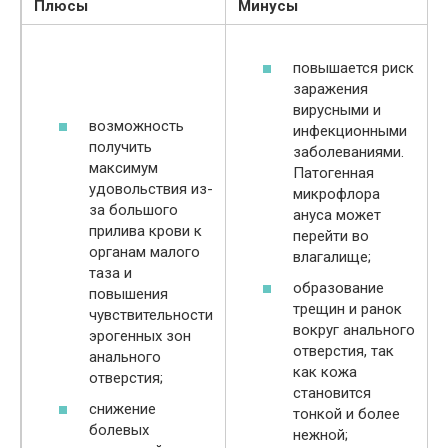
Плюсы
Минусы
повышается риск
заражения
вирусными и
возможность
инфекционными
получить
заболеваниями.
максимум
Патогенная
удовольствия из-
микрофлора
за большого
ануса может
прилива крови к
перейти во
органам малого
влагалище;
таза и
образование
повышения
трещин и ранок
чувствительности
вокруг анального
эрогенных зон
отверстия, так
анального
как кожа
отверстия;
становится
снижение
тонкой и более
болевых
нежной;