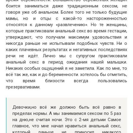
боится заниматься даже традиционным сексом, не
говоря уже об анальном. Более того не только будущие
мамы, но и отцы с какой-то настороженностью
относятся к данному «развлечению». Но те женщины,
которые практиковали анальный секс во время гестации,
утверждают, что получали максимум удовольствия и
никогда раньше не испытывали подобных чувств. Ни о
каких плачевных результатах и негативных последствиях
речи не идёт. Лично мы с супругом практиковали
анальный секс в период ожидания нашей малышки.
Никаких особых ощущений я не заметила. Как по мне, то
всё так же, как и до беременности. хотелось бы отметить,
что время близости всегда пользовались
презервативами.
Девочки,но всё же должно быть всё равно в
пределах нормы. А мы занимаемся сексом по 5 раз
на дню,не считая ночи. Это с 2-мя детьми Самое
главное, что мне начал нравиться анальный секс,
который раньше не приносил никакого