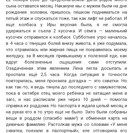
сына оставался месяц. Накануне мы с мужем были на дне
рождения золовки, пришлось пешком подниматься на
пятый этаж и спускаться тоже, так как лифт не работал. И
ещё колбаса у Иры вкусная была, я не смогла
удержаться и съела 2 кусочка. И сёмга — маленький
кусочек отправился к колбасе. Субботнее утро началось
в 4 часа с тянущих болей внизу живота, я уже подумала,
что отравилась или жирная пища не понравилась моему
желудку, за 8 месяцев привыкшему к полезной еде, как
вдруг болезненные ощущения сами отступили.
Озадаченная этим явлением Лена легла досыпать и
проспала ещё 2,5 часа. Когда ситуация в точности
повторилась, меня пронзила догадка — это схватки. Но
как так-то, я ведь тянула до последнего с замужеством,
пока в октябре отец моего ребёнка не затащил меня в
загс, и нас расписали уже через 10 дней — помогла
справка из роддома. Но паспорта я ждала целый месяц и
на руках его в то утро ещё не было. Зато были собраны
вещи в роддом (спасибо маме!) и обменная карта на
девичью фамилию. Растолкав мужа со словами «У меня
схватки, поехали в паспортный», еле отговорила его