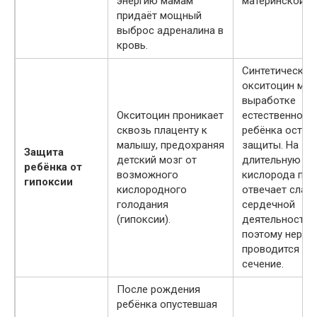
энергию мамам
материнской у
придаёт мощный
выброс адреналина в
кровь.
Синтетический
окситоцин меш
выработке
Окситоцин проникает
естественного,
сквозь плаценту к
ребёнка остаё
малышу, предохраняя
защиты. На
Защита
детский мозг от
длительную не
ребёнка от
возможного
кислорода пло
гипоксии
кислородного
отвечает слаб
голодания
сердечной
(гипоксии).
деятельностью
поэтому неред
проводится ке
сечение.
После рождения
ребёнка опустевшая