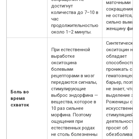
маточными
достигнут
сокращениями
количества до 7–10 в
не остаётся, чт
час
сильно вымат
продолжительностью
женщину физич
около 1–2 минуты.
Синтетический
При естественной
окситоцин не
выработке
обладает
окситоцина
способностью
болевыми
проникать скв
рецепторами в мозг
гематоэнцефа
передаются сигналы,
барьер, поэтом
стимулирующие
не знает, что 
Боль во
выброс эндорфина —
выделение энд
время
вещества, которое в
Роженицы с
схваток
10 раз сильнее
искусственной
морфина. Поэтому
стимуляцией р
ощущения при
деятельности 
естественных родах
просят об
не столь болезненны
обезболивании