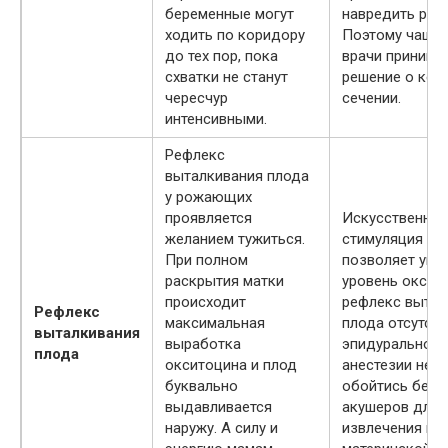
беременные могут
навредить ребё
ходить по коридору
Поэтому чаще 
до тех пор, пока
врачи принима
схватки не станут
решение о кес
чересчур
сечении.
интенсивными.
Рефлекс
выталкивания плода
у рожающих
проявляется
Искусственная
желанием тужиться.
стимуляция сх
При полном
позволяет уве
раскрытия матки
уровень оксито
происходит
рефлекс вытал
Рефлекс
максимальная
плода отсутств
выталкивания
выработка
эпидуральной
плода
окситоцина и плод
анестезии нев
буквально
обойтись без
выдавливается
акушеров для
наружу. А силу и
извлечения пл