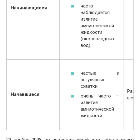
часто
Начинающиеся
наблюдается
излитие
амниотической
жидкости
(околоплодных
вод).
частые и
регулярные
схватки;
Раскр
Начавшиеся
очень часто —
шейки
излитие
амниотической
жидкости.
22 ноября 2008 до предполагаемой даты родов моего