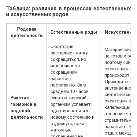
Таблица: различия в процессах естественных
и искусственных родов
Родовая
Естественные роды
Искусственн
деятельность
Окситоцин
Материнский о
заставляет матку
не готов к род
сокращаться, но
поэтому синте
интенсивность
окситоцина не
сокращений
происходит.
нарастает
Приходится вв
постепенно. За в
внутривенно
среднем 10 часов
синтетический
Участие
схваток женский
окситоцин с 
гормонов в
организм успевает
капельницы и 
родовой
адаптироваться к
в течение часа
деятельности
новому состоянию и
стремительно
отдохнуть, пока
нарастают. Вр
маточные
отдых между
сокращения не