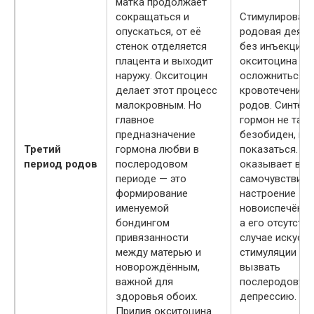
матка продолжает
сокращаться и
Стимулирован
опускаться, от её
родовая деяте
стенок отделяется
без инъекций
плацента и выходит
окситоцина м
наружу. Окситоцин
осложниться 
делает этот процесс
кровотечением
малокровным. Но
родов. Синтет
главное
гормон не так
предназначение
безобиден, ка
Третий
гормона любви в
показаться. О
период родов
послеродовом
оказывает вли
периоде — это
самочувствие 
формирование
настроение
именуемой
новоиспечённо
бондингом
а его отсутстви
привязанности
случае искусс
между матерью и
стимуляции сп
новорождённым,
вызвать
важной для
послеродовую
здоровья обоих.
депрессию.
Прилив окситоцина