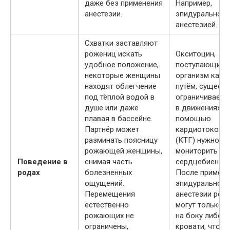
даже без применения
Например,
анестезии.
эпидуральной
анестезией.
Схватки заставляют
рожениц искать
Окситоцин,
удобное положение,
поступающий 
некоторые женщины
организм капе
находят облегчение
путём, сущест
под тёплой водой в
ограничивает 
душе или даже
в движениях. С
плавая в бассейне.
помощью
Партнёр может
кардиотокогр
разминать поясницу
(КТГ) нужно п
рожающей женщины,
мониторить
Поведение в
снимая часть
сердцебиение 
родах
болезненных
После примене
ощущений.
эпидуральной
Перемещения
анестезии рож
естественно
могут только 
рожающих не
на боку либо с
ограничены,
кровати, что м