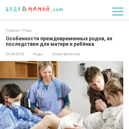
Перейти
к
контенту
Главная
»
Роды
Особенности преждевременных родов, их
последствия для матери и ребёнка
26.06.2018
Роды
Елена Фитисова