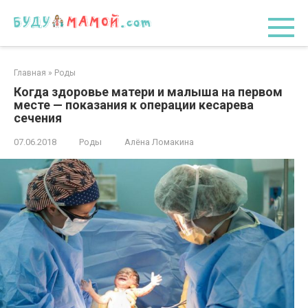
Перейти
к
контенту
Главная
»
Роды
Когда здоровье матери и малыша на первом
месте — показания к операции кесарева
сечения
07.06.2018
Роды
Алёна Ломакина