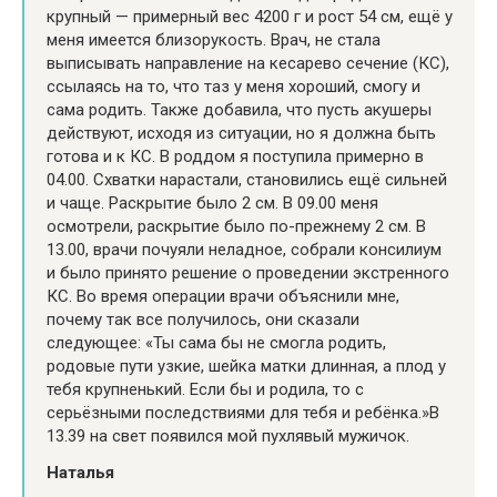
крупный — примерный вес 4200 г и рост 54 см, ещё у
меня имеется близорукость. Врач, не стала
выписывать направление на кесарево сечение (КС),
ссылаясь на то, что таз у меня хороший, смогу и
сама родить. Также добавила, что пусть акушеры
действуют, исходя из ситуации, но я должна быть
готова и к КС. В роддом я поступила примерно в
04.00. Схватки нарастали, становились ещё сильней
и чаще. Раскрытие было 2 см. В 09.00 меня
осмотрели, раскрытие было по-прежнему 2 см. В
13.00, врачи почуяли неладное, собрали консилиум
и было принято решение о проведении экстренного
КС. Во время операции врачи объяснили мне,
почему так все получилось, они сказали
следующее: «Ты сама бы не смогла родить,
родовые пути узкие, шейка матки длинная, а плод у
тебя крупненький. Если бы и родила, то с
серьёзными последствиями для тебя и ребёнка.»В
13.39 на свет появился мой пухлявый мужичок.
Наталья