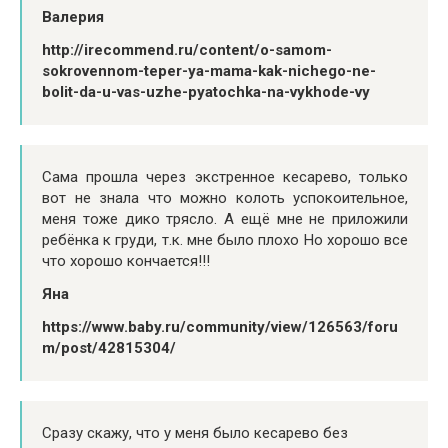
Валерия
http://irecommend.ru/content/o-samom-
sokrovennom-teper-ya-mama-kak-nichego-ne-
bolit-da-u-vas-uzhe-pyatochka-na-vykhode-vy
Сама прошла через экстренное кесарево, только
вот не знала что можно колоть успокоительное,
меня тоже дико трясло. А ещё мне не приложили
ребёнка к груди, т.к. мне было плохо Но хорошо все
что хорошо кончается!!!
Яна
https://www.baby.ru/community/view/126563/foru
m/post/42815304/
Сразу скажу, что у меня было кесарево без