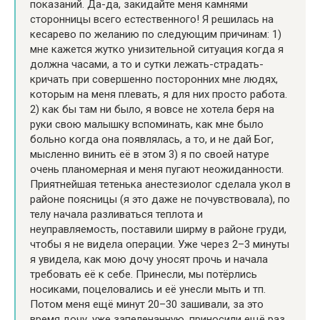
показаний. Да-да, закидайте меня камнями
сторонницы всего естественного! Я решилась на
кесарево по желанию по следующим причинам: 1)
мне кажется жутко унизительной ситуация когда я
должна часами, а то и сутки лежать-страдать-
кричать при совершенно посторонних мне людях,
которым на меня плевать, я для них просто работа.
2) как бы там ни было, я вовсе не хотела беря на
руки свою малышку вспоминать, как мне было
больно когда она появлялась, а то, и не дай Бог,
мысленно винить её в этом 3) я по своей натуре
очень планомерная и меня пугают неожиданности.
Приятнейшая тетенька анестезиолог сделала укол в
районе поясницы (я это даже не почувствовала), по
телу начала разливаться теплота и
неуправляемость, поставили ширму в районе груди,
чтобы я не видела операции. Уже через 2–3 минуты
я увидела, как мою дочу уносят прочь и начала
требовать её к себе. Принесли, мы потёрлись
носиками, поцеловались и её унесли мыть и тп.
Потом меня ещё минут 20–30 зашивали, за это
время дочу, уже запеленанную, приносили ещё раз.