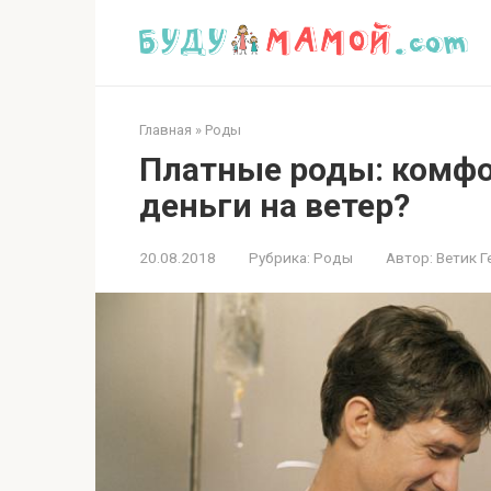
Перейти
к
контенту
Главная
»
Роды
Платные роды: комфо
деньги на ветер?
20.08.2018
Рубрика:
Роды
Автор:
Ветик Г