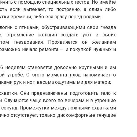
ичить с помощью специальных тестов. Но имейте
ть если вытекает, то постоянно, а слизь либо
тки времени, либо вся сразу перед родами;
алогии с птицами, обустраивающими свои гнёзда
в, стремление женщин создать уют в своих
том гнездования. Проявляется он желанием
озможно начало ремонта — и покупкой нужных и
6 неделям становятся довольно крупными и им
ой утробе. С этого момента плод напоминает о
чками рук и ног, весьма ощутимыми для матери;
хватки. Они предназначены подготовить тело к
. Случаются чаще всего по вечерам и в утренние
–60 секунд. Промежутки между ложными схватками
ычно отсутствует, только дискомфортные тянущие