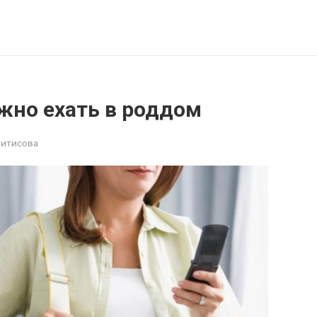
жно ехать в роддом
Фитисова