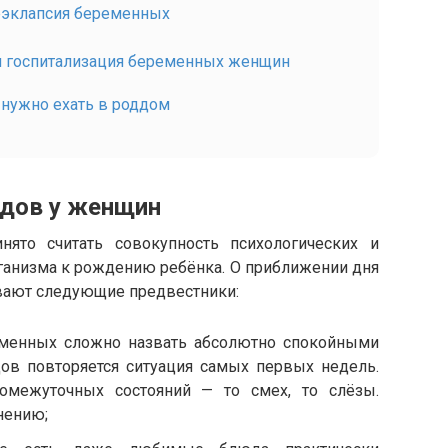
реэклапсия беременных
я госпитализация беременных женщин
 нужно ехать в роддом
одов у женщин
ято считать совокупность психологических и
ганизма к рождению ребёнка. О приближении дня
вают следующие предвестники:
еменных сложно назвать абсолютно спокойными
ов повторяется ситуация самых первых недель.
омежуточных состояний — то смех, то слёзы.
нению;