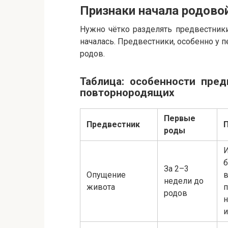
Признаки начала родово
Нужно чётко разделять предвестники
началась. Предвестники, особенно у 
родов.
Таблица: особенности пре
повторнородящих
Первые
Предвестник
роды
И
б
За 2–3
Опущение
в
недели до
живота
п
родов
н
и