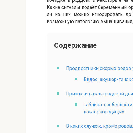
поездке в роддом, а некоторые из 
Какие сигналы подаёт беременный о
ли из них можно игнорировать до
возможную патологию вынашивания, 
Содержание
Предвестники скорых родов
Видео: акушер-гинек
Признаки начала родовой дея
Таблица: особенност
повторнородящих
В каких случаях, кроме родо