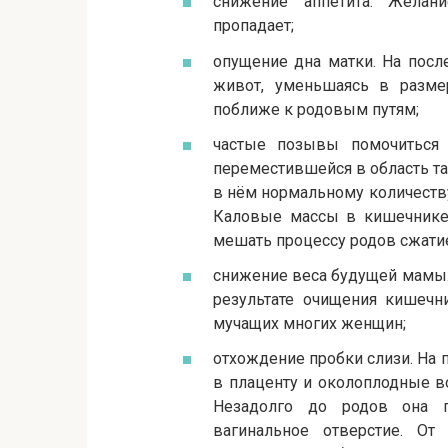
снижение аппетита. Жела
пропадает;
опущение дна матки. На посл
живот, уменьшаясь в размер
поближе к родовым путям;
частые позывы помочиться 
переместившейся в область таз
в нём нормальному количеству
Каловые массы в кишечнике 
мешать процессу родов сжатие
снижение веса будущей мамы.
результате очищения кишечн
мучащих многих женщин;
отхождение пробки слизи. На
в плаценту и околоплодные в
Незадолго до родов она п
вагинальное отверстие. От