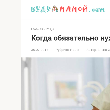
Перейти
к
контенту
Главная
»
Роды
Когда обязательно ну
30.07.2018
Рубрика:
Роды
Автор:
Елена 