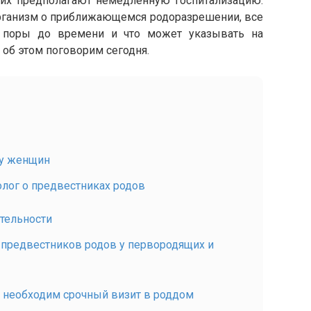
них предполагают немедленную госпитализацию.
рганизм о приближающемся родоразрешении, все
 поры до времени и что может указывать на
об этом поговорим сегодня.
 у женщин
олог о предвестниках родов
тельности
и предвестников родов у первородящих и
в, необходим срочный визит в роддом