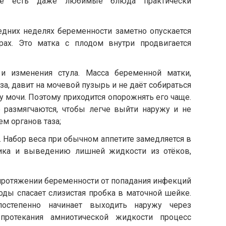
ние есть даже любимые блюда практически
едних неделях беременности заметно опускается
ах. Это матка с плодом внутри продвигается
и изменения стула. Масса беременной матки,
а, давит на мочевой пузырь и не даёт собираться
 мочи. Поэтому приходится опорожнять его чаще.
размягчаются, чтобы легче выйти наружу и не
м органов таза;
 Набор веса при обычном аппетите замедляется в
ика и выведению лишней жидкости из отёков,
 протяжении беременности от попадания инфекций
оды спасает слизистая пробка в маточной шейке.
остепенно начинает выходить наружу через
 протекания амниотической жидкости процесс