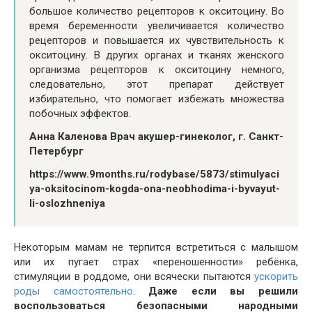
большое количество рецепторов к окситоцину. Во
время беременности увеличивается количество
рецепторов и повышается их чувствительность к
окситоцину. В других органах и тканях женского
организма рецепторов к окситоцину немного,
следовательно, этот препарат действует
избирательно, что помогает избежать множества
побочных эффектов.
Анна Каленова Врач акушер-гинеколог, г. Санкт-
Петербург
https://www.9months.ru/rodybase/5873/stimulyaci
ya-oksitocinom-kogda-ona-neobhodima-i-byvayut-
li-oslozhneniya
Некоторым мамам не терпится встретиться с малышом
или их пугает страх «переношенности» ребёнка,
стимуляции в роддоме, они всячески пытаются
ускорить
роды самостоятельно
.
Даже если вы решили
воспользоваться безопасными народными