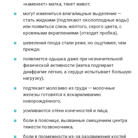
«каменеет» матка, тянет живот;
могут измениться влагалищные выделения —
стать жидкими (подтекают околоплодные воды)
или появиться слизь жёлтого, серого цвета, с
кровяными вкраплениями (отходит пробка);
шевеления плода стали реже, но ощутимее, чем
прежде;
появляется одышка даже при незначительной
физической активности (матка подпирает
диафрагме лёгких, а сердце испытывает большую
нагрузку);
подтекает молозиво из груди — молочные
железы готовятся к вскармливанию
новорождённого;
усиливаются отёки конечностей и лица;
боли в пояснице, вызванные смещением центра
тяжести позвоночника;
боли в промежности из-за раздвижения костей