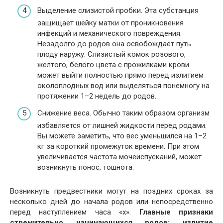
Выделение слизистой пробки. Эта субстанция
защищает шейку матки от проникновения
инфекций и механического повреждения.
Незадолго до родов она освобождает путь
плоду наружу. Слизистый комок розового,
жёлтого, белого цвета с прожилками крови
может выйти полностью прямо перед излитием
околоплодных вод или выделяться понемногу на
протяжении 1–2 недель до родов.
Снижение веса. Обычно таким образом организм
избавляется от лишней жидкости перед родами.
Вы можете заметить, что вес уменьшился на 1–2
кг за короткий промежуток времени. При этом
увеличивается частота мочеиспусканий, может
возникнуть понос, тошнота.
Возникнуть предвестники могут на поздних сроках за
несколько дней до начала родов или непосредственно
перед наступлением часа «х».
Главные признаки
стремительно начинающихся родов: излитие