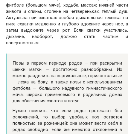
фитболе (большом мяче), ходьба, массаж нижней части
живота и спины, стояние на четвереньках, тёплый душ.
Актуальна при схватках особая дыхательная техника: на
пике схватки медленно и глубоко вдохните через нос, а
затем выдохните через рот. Если хватки участились,
дыхание, наоборот, должно стать частым и
поверхностным.
Позы в первом периоде родов — при раскрытии
шейки матки — достаточно разнообразны. Их
можно разделить на вертикальные, горизонтальные
— лежа на боку, а также позы с использованием
фитбола — большого надувного гимнастического
мяча, широко применяемого в родильных домах
для облегчения схваток и потуг.
Нужно помнить, что если роды протекают без
осложнений, то выбор удобных поз остается
полностью за роженицей: она может вести себя в
родах свободно. Если же имеются отклонения в