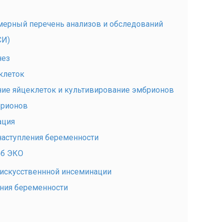
имерный перечень анализов и обследований
СИ)
нез
клеток
ие яйцеклеток и культивирование эмбрионов
брионов
ация
наступления беременности
об ЭКО
искусственнной инсеминации
ения беременности