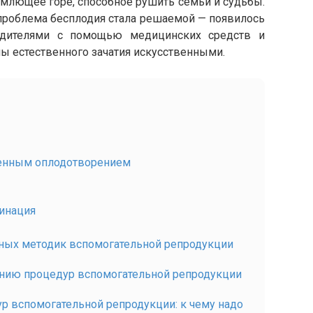
млющее горе, способное рушить семьи и судьбы.
 проблема бесплодия стала решаемой — появилось
родителями с помощью медицинских средств и
ы естественного зачатия искусственными.
венным оплодотворением
инация
ных методик вспомогательной репродукции
нию процедур вспомогательной репродукции
р вспомогательной репродукции: к чему надо