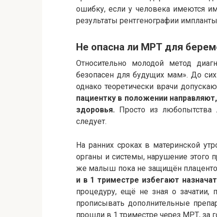
ошибку, если у человека имеются и
результаты рентгенографии импланты
Не опасна ли МРТ для бере
Относительно молодой метод диаг
безопасен для будущих мам». До си
однако теоретически врачи допуска
пациентку в положении направляют,
здоровья.
Просто из любопытства 
следует.
На ранних сроках в материнской ут
органы и системы, нарушение этого 
же малыш пока не защищён плаценто
и в 1 триместре избегают назнач
процедуру, ещё не зная о зачатии, 
прописывать дополнительные препар
прошли в 1 триместре через МРТ, за