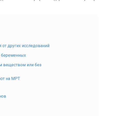
я от других исследований
я беременных
м веществом или без
ют на МРТ
нов