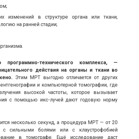
ом;
их изменений в структуре органа или ткани,
логию на ранней стадии;
рганизма.
 программно-технического комплекса, —
рицательного действия на органы и ткани во
жено.
Этим МРТ выгодно отличается от других
рентгенографии и компьютерной томографии, где
злучения высокой частоты, которое вызывает
ания с помощью икс-лучей дают годовую норму
ится несколько секунд, а процедура МРТ — от 20
м с сильными болями или с клаустрофобией
ование в томографе. Ещё исследование даст