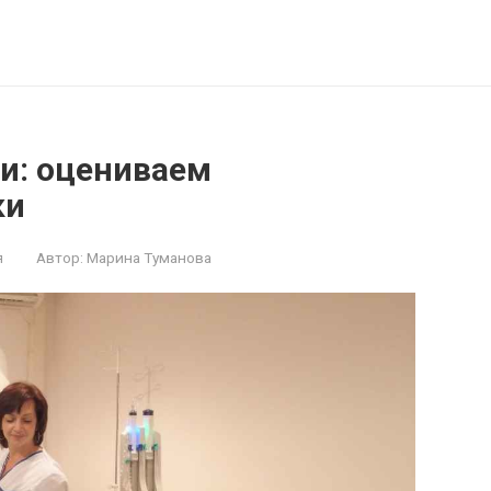
и: оцениваем
ки
я
Автор:
Марина Туманова