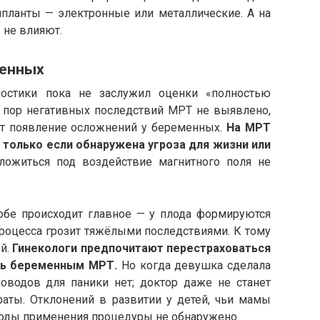
мпланты — электронные или металлические. А на
 не влияют.
менных
ностики пока не заслужил оценки «полностью
х пор негативных последствий МРТ не выявлено,
ют появление осложнений у беременных.
На МРТ
 только если обнаружена угроза для жизни или
ложиться под воздействие магнитного поля не
робе происходит главное — у плода формируются
процесса грозит тяжёлыми последствиями. К тому
й.
Гинекологи предпочитают перестраховаться
ать беременным МРТ.
Но когда девушка сделала
поводов для паники нет; доктор даже не станет
аты. Отклонений в развитии у детей, чьи мамы
 годы применения процедуры не обнаружено.