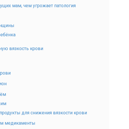
ущих мам, чем угрожает патология
енщины
ребёнка
ную вязкость крови
крови
ион
ьём
дим
 продукты для снижения вязкости крови
ем медикаменты