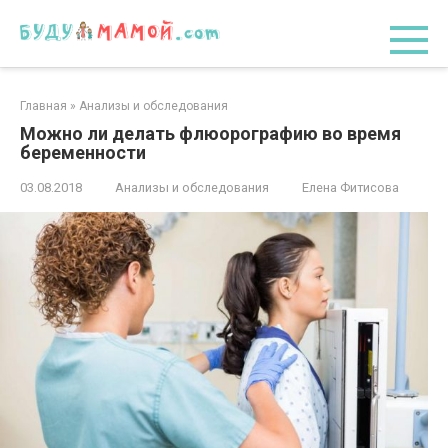
Перейти
к
контенту
Главная
»
Анализы и обследования
Можно ли делать флюорографию во время
беременности
03.08.2018
Анализы и обследования
Елена Фитисова