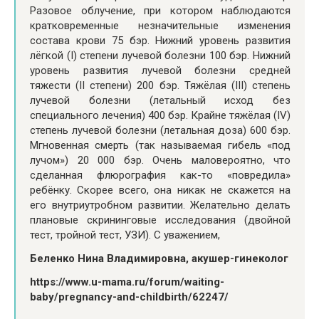
Разовое облучение, при котором наблюдаются
кратковременные незначительные изменения
состава крови 75 бэр. Нижний уровень развития
лёгкой (I) степени лучевой болезни 100 бэр. Нижний
уровень развития лучевой болезни средней
тяжести (II степени) 200 бэр. Тяжёлая (III) степень
лучевой болезни (летальный исход без
специального лечения) 400 бэр. Крайне тяжёлая (IV)
степень лучевой болезни (летальная доза) 600 бэр.
Мгновенная смерть (так называемая гибель «под
лучом») 20 000 бэр. Очень маловероятно, что
сделанная флюрография как-то «повредила»
ребёнку. Скорее всего, она никак не скажется на
его внутриутробном развитии. Желательно делать
плановые скрининговые исследования (двойной
тест, тройной тест, УЗИ). С уважением,
Беленко Нина Владимировна, акушер-гинеколог
https://www.u-mama.ru/forum/waiting-
baby/pregnancy-and-childbirth/62247/