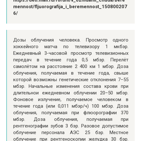
https://deti.mail.ru/forum/v_ozhidanii_chuda/bere
mennost/fljuorografija_i_beremennost_150800207
6/
Дозы облучения человека. Просмотр одного
хоккейного матча по телевизору 1 мкбэр.
Ежедневный 3-часовой просмотр телевизионных
передач в течение года 0,5 мбэр. Перелёт
самолётом на расстояние 2 400 км 1 мбэр. Доза
облучения, получаемая в течение года, свыше
которой возможны генетические отклонения 7–55
мбэр. Начальные изменения состава крови при
длительнои ежедневном облучении 20–50 мбэр.
Фоновое излучение, получаемое человеком в
течение года (или 0,011 мбэр/ч) 100 мбэр. Доза
облучения, получаемая при флюорографии 370
мбэр. Доза облучения, получаемая при
рентгенографии зубов 3 бэр. Разовое допустимое
облучение персонала АЭС 25 бэр. Местное
облучение при рентгеноскопии желудка 30 бэр.