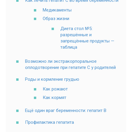
Как лечить гепатит С во время беременности
Медикаменты
Образ жизни
Диета стол №5:
разрешённые и
запрещённые продукты —
таблица
Возможно ли экстракорпоральное
оплодотворение при гепатите С у родителей
Роды и кормление грудью
Как рожают
Как кормят
Ещё один враг беременности: гепатит В
Профилактика гепатита