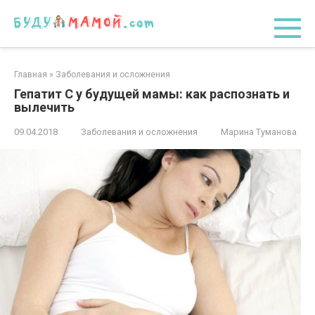
Перейти
к
контенту
Главная
»
Заболевания и осложнения
Гепатит С у будущей мамы: как распознать и
вылечить
09.04.2018
Заболевания и осложнения
Марина Туманова