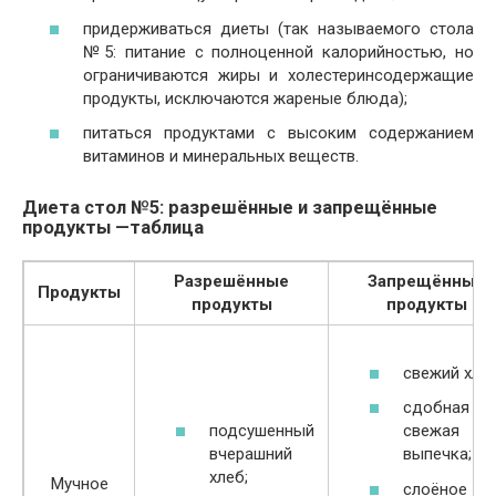
придерживаться диеты (так называемого стола
№5: питание с полноценной калорийностью, но
ограничиваются жиры и холестеринсодержащие
продукты, исключаются жареные блюда);
питаться продуктами с высоким содержанием
витаминов и минеральных веществ.
Диета стол №5: разрешённые и запрещённые
продукты —таблица
Разрешённые
Запрещённые
Продукты
продукты
продукты
свежий хлеб
сдобная и
подсушенный
свежая
вчерашний
выпечка;
хлеб;
Мучное
слоёное