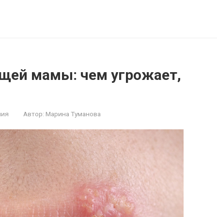
дущей мамы: чем угрожает,
ния
Автор:
Марина Туманова