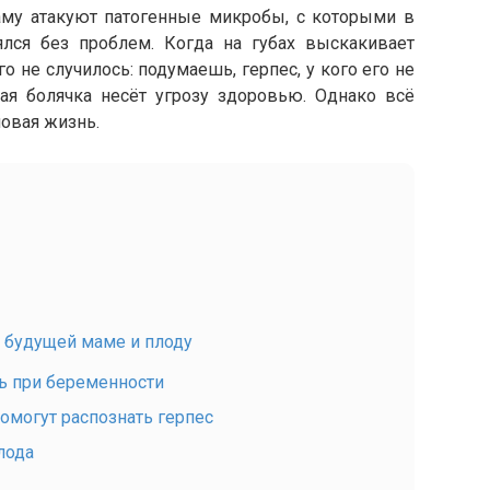
аму атакуют патогенные микробы, с которыми в
лся без проблем. Когда на губах выскакивает
о не случилось: подумаешь, герпес, у кого его не
тая болячка несёт угрозу здоровью. Однако всё
новая жизнь.
х будущей маме и плоду
нь при беременности
омогут распознать герпес
лода