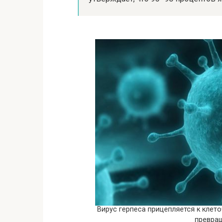
Вирус герпеса прицепляется к клето
превращ