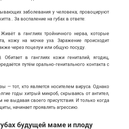
зывающих заболевания у человека; провоцируют
тта… За воспаление на губах в ответе:
 Живёт в ганглиях тройничного нерва, которые
рта, кожу на мочке уха. Заражение происходит
акже через поцелуи или общую посуду.
. Обитает в ганглиях кожи гениталий, ягодиц,
ередаётся путём орально-генитального контакта с
ы — тот, кто является носителем вируса. Однако
лгие годы хитрый микроб, скрываясь от антител,
м не выдавая своего присутствия. И только когда
иты, начинает проявлять агрессию.
губах будущей маме и плоду