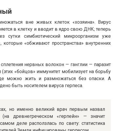
сный
множаться вне живых клеток «хозяина». Вирус
яется в клетку и вводит в ядро свою ДНК; теперь
ез сутки симбиотический микроорганизм уже
 которые «обживают пространства» внутренних
 сплетения нервных волокон — ганглии — паразит
 (этих «бойцов» иммунитет мобилизует на борьбу
де можно жить и размножаться без опаски. А
дено быть носителем вируса герпеса.
усах, но именно великий врач первым назвал
 (на древнегреческом «герпейн» — значит
 самом деле расползлась по свету: статистика
 жителей Земли инфицированы герпесом.