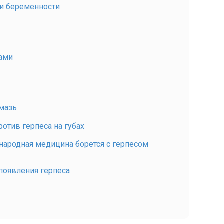
ри беременности
ами
мазь
отив герпеса на губах
 народная медицина борется с герпесом
появления герпеса