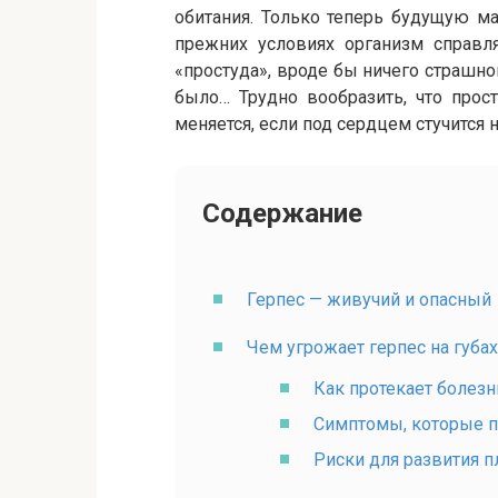
обитания. Только теперь будущую м
прежних условиях организм справля
«простуда», вроде бы ничего страшног
было… Трудно вообразить, что прос
меняется, если под сердцем стучится 
Содержание
Герпес — живучий и опасный
Чем угрожает герпес на губа
Как протекает болез
Симптомы, которые п
Риски для развития п