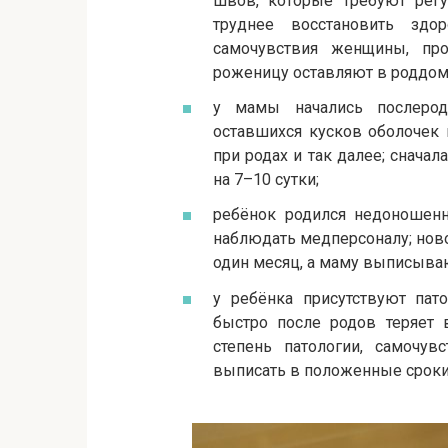
швов, которые требуют регу
труднее восстановить здо
самочувствия женщины, про
роженицу оставляют в роддоме
у мамы начались послеро
оставшихся кусков оболочек 
при родах и так далее; снач
на 7–10 сутки;
ребёнок родился недоношенн
наблюдать медперсоналу; нов
один месяц, а маму выписыва
у ребёнка присутствуют пат
быстро после родов теряет 
степень патологии, самочу
выписать в положенные сроки 