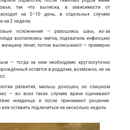
лярной обработки; после тяжёлых родов маме
ровье, так что выписка, в зависимости от
исходит на 5–10 день; в отдельных случаях
 на 2 недели;
довые осложнения — разошлись швы, из-за
плода воспалилась матка, подхватила инфекцию
ала женщину лечат, потом выписывают — примерно
ым — тогда за ним необходимо круглосуточно
орождённый остаётся в роддоме, возможно, не на
ют;
ологии развития, малыш доношен, но слишком
вес — во всех таких случаях врачи оценивают
вствие младенца и после принимают решение:
или оставить подлечиться на несколько недель.