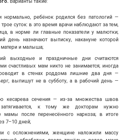
го.
Варианты такие:
и нормально, ребёнок родился без патологий —
трое суток: в это время врачи наблюдают за тем,
ца, в норме ли главные показатели у малютки;
тий день назначают выписку, накануне которой
 матери и малыша;
ний выходные и праздничные дни считаются
ми счастливых мам никто не занимается; иногда
роводит в стенах роддома лишние два дня —
верг, выпишут не в субботу, а в рабочий день —
ю кесарева сечения — из-за множества швов
 затягивается, к тому же докторам нужно
е мамы после перенесённого наркоза; в итоге
ез 7–10 дней;
ли с осложнениями, женщине наложили массу