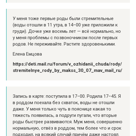
У меня тоже первые роды были стремительные
(воды отошли в 11 утра, в 14–00 уже приложили к
груди). Дочке уже восемь лет — всё нормально, но
у меня проблемы с позвоночником после первых
родов. Не переживайте. Растите здоровенькими.
Елена Емцова
https://deti.mail.ru/forum/v_ozhidanii_chuda/rody/
stremitelnye_rody_by_makss_30_07_mav_mail_ru/
Запись в карте: поступила в 17–00. Родила 17–45. Я
в роддом поехала без схваток, воды не отошли
даже. У меня только чуть в пояснице какая то
тяжесть появилась, а подруги пугали, что вторые
роды быстрее развиваются. Муж меня, совершенно
нормальную, отвёз в роддом, тем более что и срок
подходил, на всякий случай причём даже настоял.