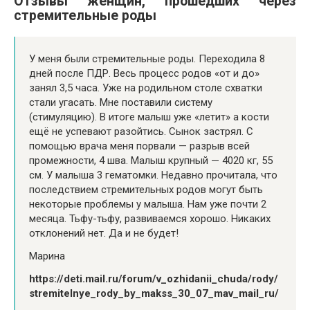
Отзывы женщин, прошедших через
стремительные роды
У меня были стремительные роды. Переходила 8
дней после ПДР. Весь процесс родов «от и до»
занял 3,5 часа. Уже на родильном столе схватки
стали угасать. Мне поставили систему
(стимуляцию). В итоге малыш уже «летит» а кости
ещё не успевают разойтись. Сынок застрял. С
помощью врача меня порвали — разрыв всей
промежности, 4 шва. Малыш крупный — 4020 кг, 55
см. У малыша 3 гематомки. Недавно прочитала, что
последствием стремительных родов могут быть
некоторые проблемы у малыша. Нам уже почти 2
месяца. Тьфу-тьфу, развиваемся хорошо. Никаких
отклонений нет. Да и не будет!
Марина
https://deti.mail.ru/forum/v_ozhidanii_chuda/rody/
stremitelnye_rody_by_makss_30_07_mav_mail_ru/