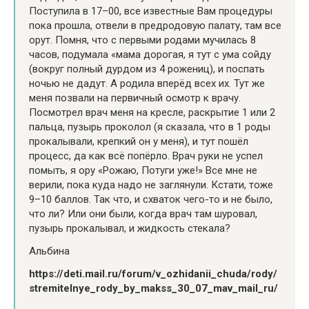
Поступила в 17–00, все известные Вам процедуры
пока прошла, отвели в предродовую палату, там все
орут. Помня, что с первыми родами мучилась 8
часов, подумала «мама дорогая, я тут с ума сойду
(вокруг полный дурдом из 4 рожениц), и поспать
ночью не дадут. А родила вперёд всех их. Тут же
меня позвали на первичный осмотр к врачу.
Посмотрел врач меня на кресле, раскрытие 1 или 2
пальца, пузырь проколол (я сказала, что в 1 роды
прокалывали, крепкий он у меня), и тут пошёл
процесс, да как всё попёрло. Врач руки не успел
помыть, я ору «Рожаю, Потуги уже!» Все мне не
верили, пока куда надо не заглянули. Кстати, тоже
9–10 баллов. Так что, и схваток чего-то и не было,
что ли? Или они были, когда врач там шуровал,
пузырь прокалывал, и жидкость стекала?
Альбина
https://deti.mail.ru/forum/v_ozhidanii_chuda/rody/
stremitelnye_rody_by_makss_30_07_mav_mail_ru/