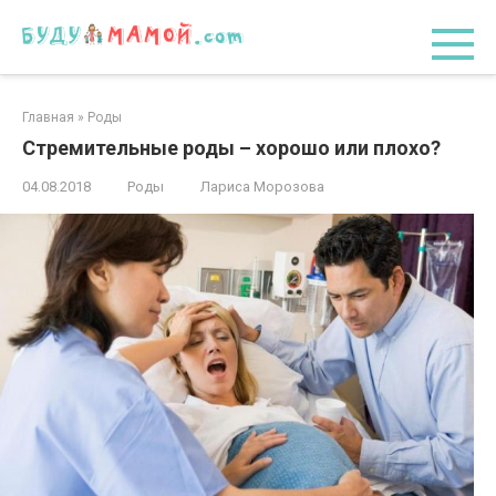
Перейти
к
контенту
Главная
»
Роды
Стремительные роды – хорошо или плохо?
04.08.2018
Роды
Лариса Морозова