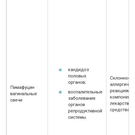
кандидоз
половых
Склонность
органов;
аллергичес
Пимафуцин
реакциям н
воспалительные
вагинальные
компонент
заболевания
свечи
лекарствен
органов
средства.
репродуктивной
системы.