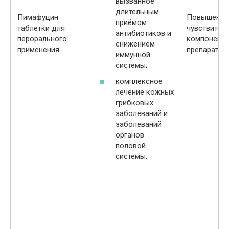
вызванное
длительным
Пимафуцин
Повышенна
приёмом
таблетки для
чувствител
антибиотиков и
перорального
компонент
снижением
применения
препарата.
иммунной
системы;
комплексное
лечение кожных
грибковых
заболеваний и
заболеваний
органов
половой
системы.