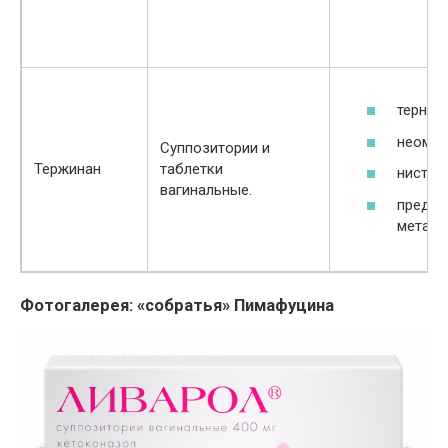
тернид
неомиц
Суппозитории и
Тержинан
таблетки
нистати
вагинальные.
предни
метасу
Фотогалерея: «собратья» Пимафуцина