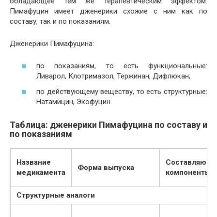
обладающее тем же терапевтическим эффектом.
Пимафуцин имеет дженерики схожие с ним как по
составу, так и по показаниям.
Дженерики Пимафуцина:
по показаниям, то есть функциональные:
Ливарол, Клотримазол, Тержинан, Дифлюкан;
по действующему веществу, то есть структурные:
Натамицин, Экофуцин.
Таблица: дженерики Пимафуцина по составу и
по показаниям
Название
Составляющ
Форма выпуска
медикамента
компоненты
Структурные аналоги