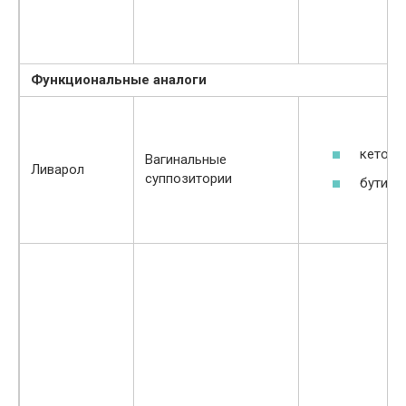
Функциональные аналоги
кетоко
Вагинальные
Ливарол
суппозитории
бутилг