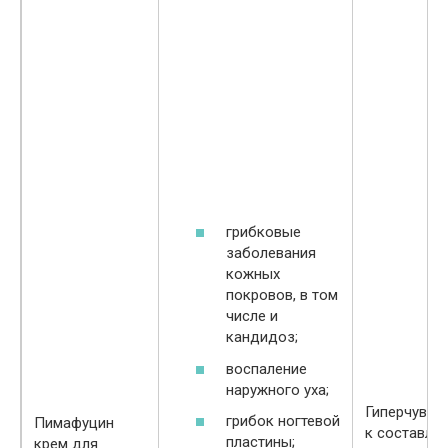
грибковые
заболевания
кожных
покровов, в том
числе и
кандидоз;
воспаление
наружного уха;
Гиперчувст
грибок ногтевой
Пимафуцин
к составл
пластины;
крем для