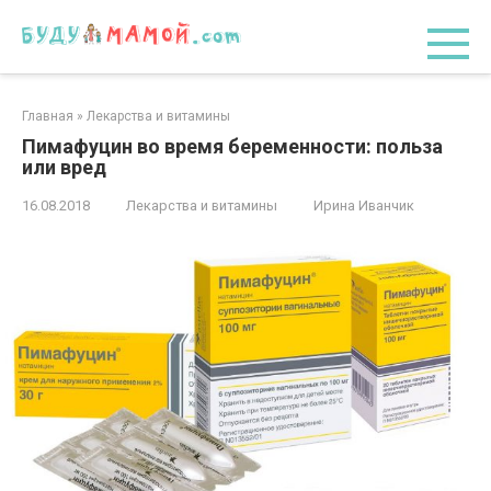
Перейти
к
контенту
Главная
»
Лекарства и витамины
Пимафуцин во время беременности: польза
или вред
16.08.2018
Лекарства и витамины
Ирина Иванчик