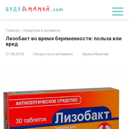
Перейти
к
контенту
Главная
»
Лекарства и витамины
Лизобакт во время беременности: польза или
вред
21.06.2018
Лекарства и витамины
Ирина Иванчик