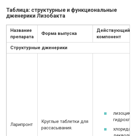
Таблица: структурные и функциональные
дженерики Лизобакта
Название
Действующий
Форма выпуска
препарата
компонент
Структурные дженерики
лизоцима
гидрохлор
Круглые таблетки для
Ларипронт
рассасывания.
хлорида
декволини