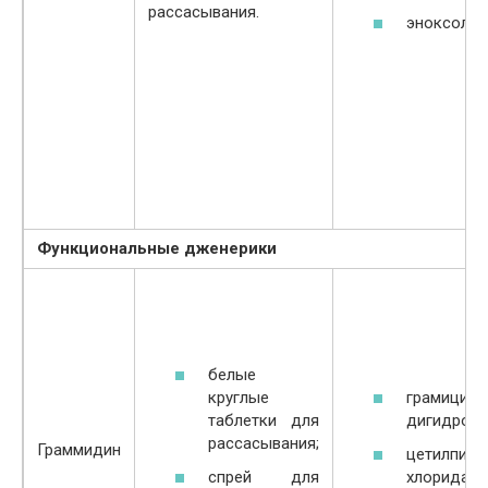
рассасывания.
эноксолон
Функциональные дженерики
белые
круглые
грамициди
таблетки для
дигидрохл
рассасывания;
Граммидин
цетилпири
спрей для
хлорида