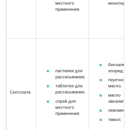
местного
моногидра
применения.
бензалкон
пастилки для
хлорид;
рассасывания;
перечной 
таблетки для
масло;
рассасывания;
Септолете
масло
спрей для
эвкалипта;
местного
левоменто
применения.
тимол.