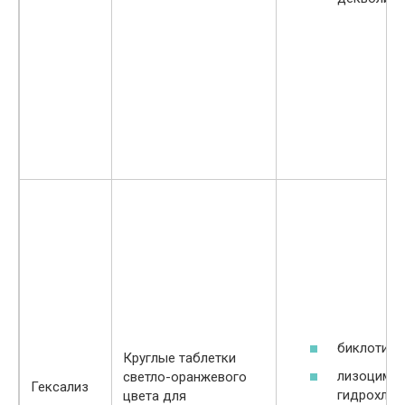
биклотимо
Круглые таблетки
лизоцима
светло-оранжевого
Гексализ
гидрохлор
цвета для