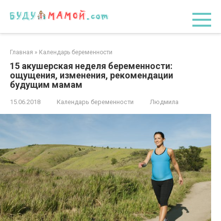
Перейти
к
контенту
Главная
»
Календарь беременности
15 акушерская неделя беременности:
ощущения, изменения, рекомендации
будущим мамам
15.06.2018
Календарь беременности
Людмила