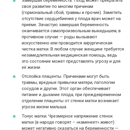
Замершая беременность. Плод может прекратить
своё развитие по многим причинам
(гормональный сбой, травмы и прочие). Заметить
отсутствие сердцебиения у плода врач может на
приёме. Зачастую замершая беременность
оканчивается самопроизвольным выкидышем, в
противном случае — роды вызывают
искусственно или проводится хирургическая
чистка матки. В любом случае женщине требуется
незамедлительная медицинская помощь, ведь
это состояние может представлять угрозу и для
её жизни.
Отслойка плаценты. Причинами могут быть
травмы, вредные привычки матери, патологии
сосудов и другие. Этот орган обеспечивает
питание и дыхание плода, при преждевременном
отделении плаценты от стенки матки возникает
угроза жизни малыша.
Тонус матки. Чрезмерное напряжение стенок
матки (в народе говорят – «каменеет» живот)
может негативно сказаться на беременности —