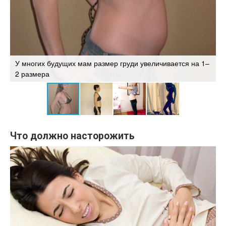
ь
У многих будущих мам размер груди увеличивается на 1–
У
2 размера
н
Что должно насторожить