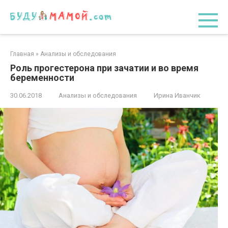
Перейти
к
контенту
Главная
»
Анализы и обследования
Роль прогестерона при зачатии и во время
беременности
30.06.2018
Анализы и обследования
Ирина Иванчик