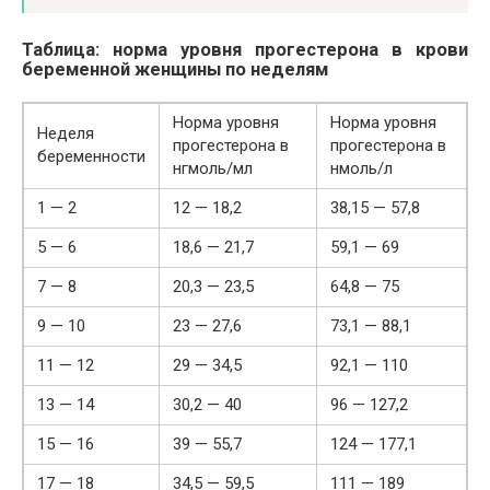
Таблица: норма уровня прогестерона в крови
беременной женщины по неделям
Норма уровня
Норма уровня
Неделя
прогестерона в
прогестерона в
беременности
нгмоль/мл
нмоль/л
1 — 2
12 — 18,2
38,15 — 57,8
5 — 6
18,6 — 21,7
59,1 — 69
7 — 8
20,3 — 23,5
64,8 — 75
9 — 10
23 — 27,6
73,1 — 88,1
11 — 12
29 — 34,5
92,1 — 110
13 — 14
30,2 — 40
96 — 127,2
15 — 16
39 — 55,7
124 — 177,1
17 — 18
34,5 — 59,5
111 — 189