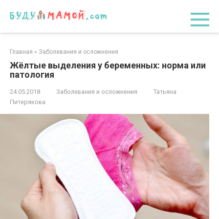
Перейти
к
контенту
Главная
»
Заболевания и осложнения
Жёлтые выделения у беременных: норма или
патология
24.05.2018
Заболевания и осложнения
Татьяна
Питерякова