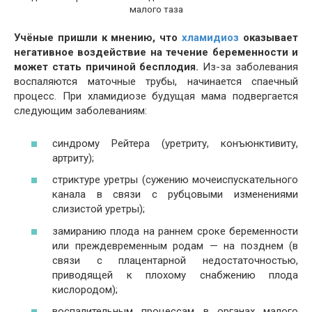
малого таза
Учёные пришли к мнению, что
хламидиоз
оказывает
негативное воздействие на течение беременности и
может стать причиной бесплодия.
Из-за заболевания
воспаляются маточные трубы, начинается спаечный
процесс. При хламидиозе будущая мама подвергается
следующим заболеваниям:
синдрому Рейтера (уретриту, конъюнктивиту,
артриту);
стриктуре уретры (сужению мочеиспускательного
канала в связи с рубцовыми изменениями
слизистой уретры);
замиранию плода на раннем сроке беременности
или преждевременным родам — на позднем (в
связи с плацентарной недостаточностью,
приводящей к плохому снабжению плода
кислородом);
воспалительным процессам в органах малого