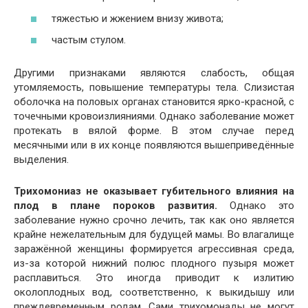
тяжестью и жжением внизу живота;
частым стулом.
Другими признаками являются слабость, общая
утомляемость, повышение температуры тела. Слизистая
оболочка на половых органах становится ярко-красной, с
точечными кровоизлияниями. Однако заболевание может
протекать в вялой форме. В этом случае перед
месячными или в их конце появляются вышеприведённые
выделения.
Трихомониаз не оказывает губительного влияния на
плод в плане пороков развития.
Однако это
заболевание нужно срочно лечить, так как оно является
крайне нежелательным для будущей мамы. Во влагалище
заражённой женщины формируется агрессивная среда,
из-за которой нижний полюс плодного пузыря может
расплавиться. Это иногда приводит к излитию
околоплодных вод, соответственно, к выкидышу или
преждевременным родам. Сами трихомонады не могут