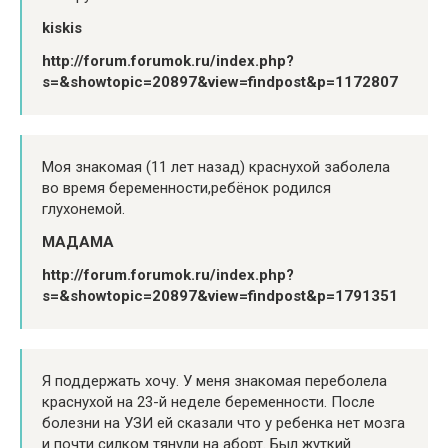
kiskis
http://forum.forumok.ru/index.php?
s=&showtopic=20897&view=findpost&p=1172807
Моя знакомая (11 лет назад) краснухой заболела
во время беременности,ребёнок родился
глухонемой.
МАДАМА
http://forum.forumok.ru/index.php?
s=&showtopic=20897&view=findpost&p=1791351
Я поддержать хочу. У меня знакомая переболела
краснухой на 23-й неделе беременности. После
болезни на УЗИ ей сказали что у ребенка нет мозга
и почти силком тянули на аборт. Был жуткий