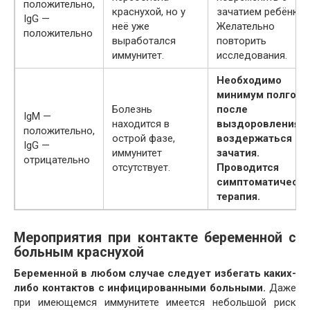
положительно,
краснухой, но у
зачатием ребёнка.
IgG —
неё уже
Желательно
положительно
выработался
повторить
иммунитет.
исследования.
Необходимо
минимум полгода
Болезнь
после
IgM —
находится в
выздоровления
положительно,
острой фазе,
воздержаться от
IgG —
иммунитет
зачатия.
отрицательно
отсутствует.
Проводится
симптоматическа
терапия.
Мероприятия при контакте беременной с
больным краснухой
Беременной в любом случае следует избегать каких-
либо контактов с инфицированными больными.
Даже
при имеющемся иммунитете имеется небольшой риск