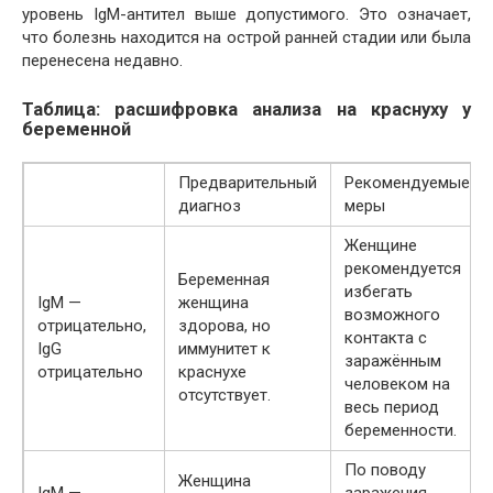
уровень IgM-антител выше допустимого. Это означает,
что болезнь находится на острой ранней стадии или была
перенесена недавно.
Таблица: расшифровка анализа на краснуху у
беременной
Предварительный
Рекомендуемые
диагноз
меры
Женщине
рекомендуется
Беременная
избегать
IgM —
женщина
возможного
отрицательно,
здорова, но
контакта с
IgG
иммунитет к
заражённым
отрицательно
краснухе
человеком на
отсутствует.
весь период
беременности.
По поводу
Женщина
IgM —
заражения