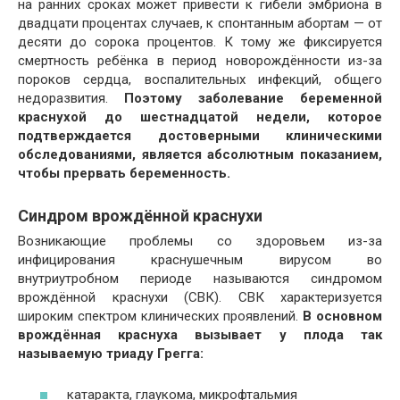
на ранних сроках может привести к гибели эмбриона в
двадцати процентах случаев, к спонтанным абортам — от
десяти до сорока процентов. К тому же фиксируется
смертность ребёнка в период новорождённости из-за
пороков сердца, воспалительных инфекций, общего
недоразвития.
Поэтому заболевание беременной
краснухой до шестнадцатой недели, которое
подтверждается достоверными клиническими
обследованиями, является абсолютным показанием,
чтобы прервать беременность.
Синдром врождённой краснухи
Возникающие проблемы со здоровьем из-за
инфицирования краснушечным вирусом во
внутриутробном периоде называются синдромом
врождённой краснухи (СВК). СВК характеризуется
широким спектром клинических проявлений.
В основном
врождённая краснуха вызывает у плода так
называемую триаду Грегга:
катаракта, глаукома, микрофтальмия