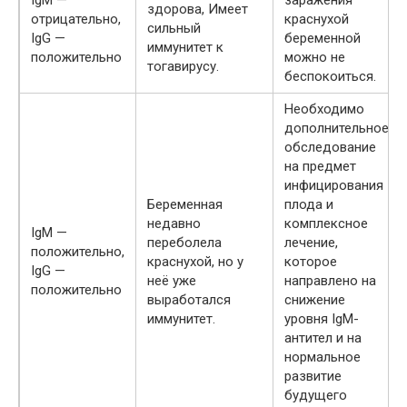
здорова, Имеет
отрицательно,
краснухой
сильный
IgG —
беременной
иммунитет к
положительно
можно не
тогавирусу.
беспокоиться.
Необходимо
дополнительное
обследование
на предмет
инфицирования
Беременная
плода и
недавно
комплексное
IgM —
переболела
лечение,
положительно,
краснухой, но у
которое
IgG —
неё уже
направлено на
положительно
выработался
снижение
иммунитет.
уровня IgM-
антител и на
нормальное
развитие
будущего