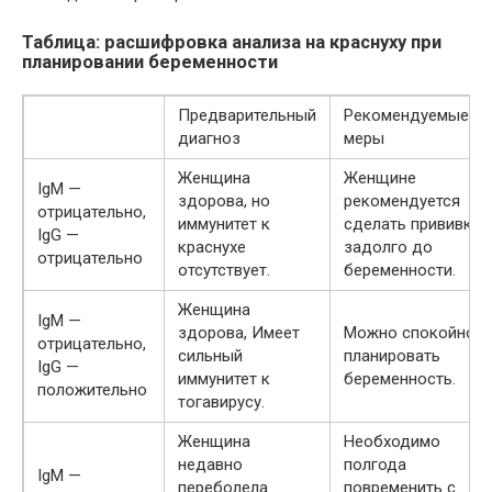
Таблица: расшифровка анализа на краснуху при
планировании беременности
Предварительный
Рекомендуемые
диагноз
меры
Женщина
Женщине
IgM —
здорова, но
рекомендуется
отрицательно,
иммунитет к
сделать прививку
IgG —
краснухе
задолго до
отрицательно
отсутствует.
беременности.
Женщина
IgM —
здорова, Имеет
Можно спокойно
отрицательно,
сильный
планировать
IgG —
иммунитет к
беременность.
положительно
тогавирусу.
Женщина
Необходимо
недавно
полгода
IgM —
переболела
повременить с