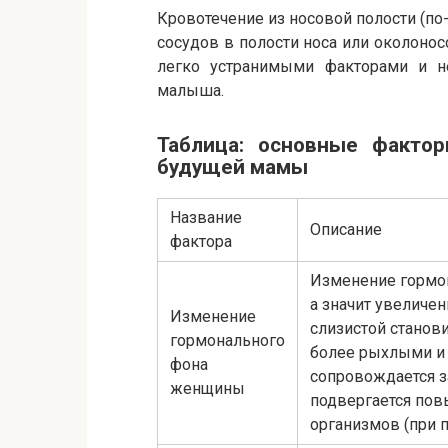
Кровотечение из носовой полости (по
сосудов в полости носа или околонос
легко устранимыми факторами и н
малыша.
Таблица: основные факто
будущей мамы
Название
Описание
фактора
Изменение гормон
а значит увеличен
Изменение
слизистой станов
гормонального
более рыхлыми и х
фона
сопровождается з
женщины
подвергается по
организмов (при п