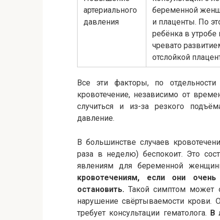
артериального
беременной женщ
давления
и плаценты. По э
ребёнка в утробе
чревато развитие
отслойкой плацен
Все эти факторы, по отдельности
кровотечение, независимо от време
случиться и из-за резкого подъём
давление.
В большинстве случаев кровотечени
раза в неделю) беспокоит. Это сос
явлениям для беременной женщи
кровотечениям, если они очень
остановить.
Такой симптом может о
нарушение свёртываемости крови. О
требует консультации гематолога.
В 