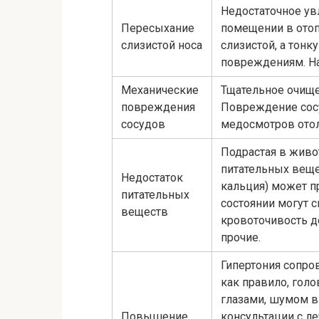
Недостаточное ув
Пересыхание
помещении в отоп
слизистой носа
слизистой, а тон
повреждениям. На
Механические
Тщательное очище
повреждения
Повреждение сос
сосудов
медосмотров отол
Подрастая в живо
питательных вещес
Недостаток
кальция) может п
питательных
состоянии могут 
веществ
кровоточивость д
прочие.
Гипертония сопро
как правило, гол
глазами, шумом в 
Повышение
консультации с л