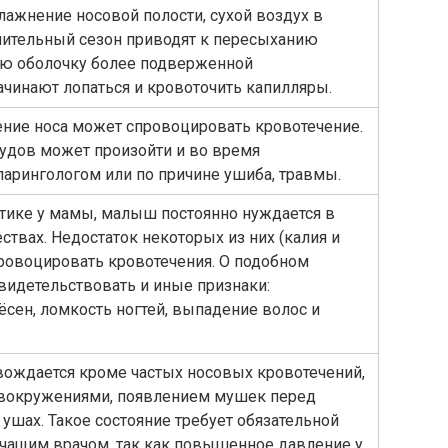
лажнение носовой полости, сухой воздух в
ительный сезон приводят к пересыханию
кую оболочку более подверженной
чинают лопаться и кровоточить капилляры.
ние носа может спровоцировать кровотечение.
удов может произойти и во время
арингологом или по причине ушиба, травмы.
тике у мамы, малыш постоянно нуждается в
твах. Недостаток некоторых из них (калия и
ровоцировать кровотечения. О подобном
свидетельствовать и иные признаки:
ёсен, ломкость ногтей, выпадение волос и
вождается кроме частых носовых кровотечений,
овокружениями, появлением мушек перед
ушах. Такое состояние требует обязательной
ечащим врачом, так как повышенное давление у