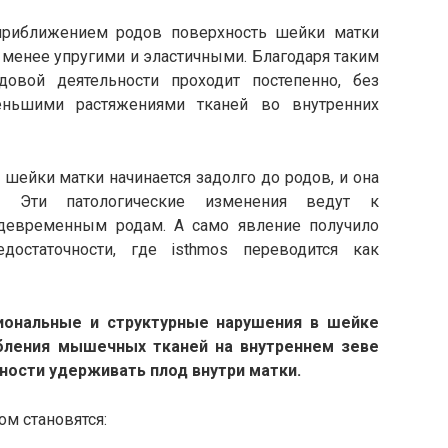
приближением родов поверхность шейки матки
 менее упругими и эластичными. Благодаря таким
овой деятельности проходит постепенно, без
еньшими растяжениями тканей во внутренних
е шейки матки начинается задолго до родов, и она
я. Эти патологические изменения ведут к
девременным родам. А само явление получило
достаточности, где isthmos переводится как
иональные и структурные нарушения в шейке
бления мышечных тканей на внутреннем зеве
ности удерживать плод внутри матки.
м становятся: