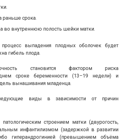
ки.
 раньше срока.
да во внутреннюю полость шейки матки.
и процесс выпадения плодных оболочек будет
на гибель плода.
таточность становится фактором риска
зднем сроке беременности (13–19 недели) и
дель вынашивания младенца.
следующие виды в зависимости от причин
атологическим строением матки (двурогость,
итальным инфантилизмом (задержкой в развитии
либо гиперандрогинией (превышением объёма