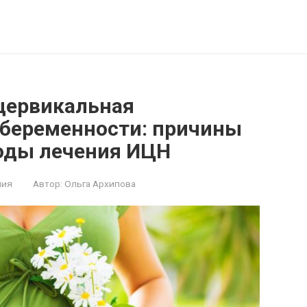
цервикальная
 беременности: причины
оды лечения ИЦН
ния
Автор:
Ольга Архипова