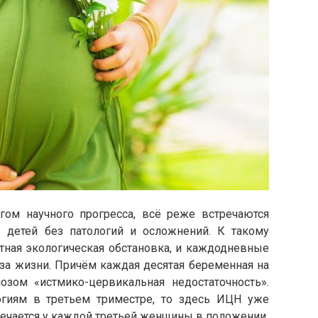
ом научного прогресса, всё реже встречаются
детей без патологий и осложнений. К такому
тная экологическая обстановка, и каждодневные
аза жизни. Причём каждая десятая беременная на
нозом «истмико-цервикальная недостаточность».
огиям в третьем триместре, то здесь ИЦН уже
ечается у каждой третьей женщины в положении.