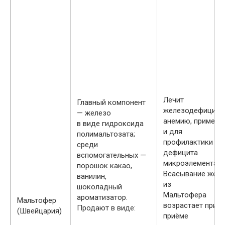
Лечит
Главный компонент
железодефицитн
— железо
анемию, применя
в виде гидроксида
и для
полимальтозата;
профилактики
среди
дефицита
вспомогательных —
микроэлемента.
порошок какао,
Всасывание желе
ванилин,
из
шоколадный
Мальтофера
ароматизатор.
Мальтофер
возрастает при
Продают в виде:
(Швейцария)
приёме