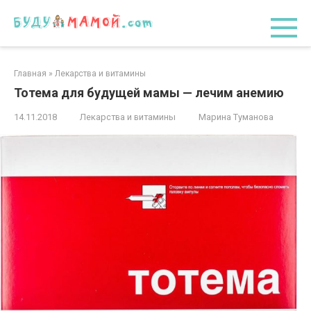
Перейти
к
контенту
Главная
»
Лекарства и витамины
Тотема для будущей мамы — лечим анемию
14.11.2018
Лекарства и витамины
Марина Туманова