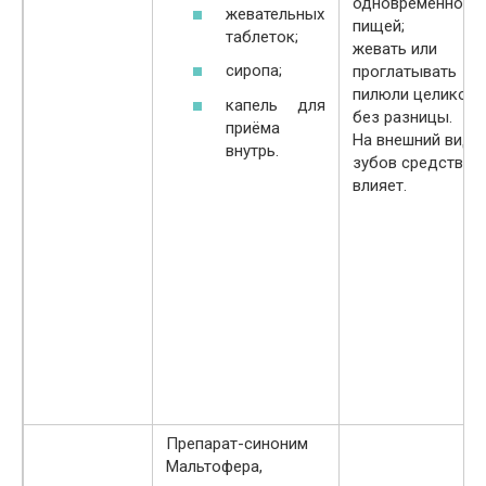
одновременно с
жевательных
пищей;
таблеток;
жевать или
сиропа;
проглатывать
пилюли целиком
капель для
без разницы.
приёма
На внешний вид
внутрь.
зубов средство 
влияет.
Препарат-синоним
Мальтофера,