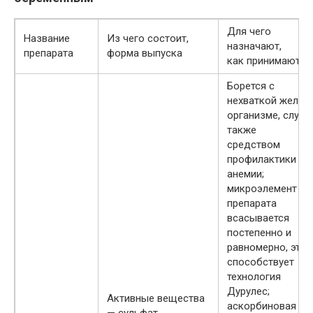
Для чего
Название
Из чего состоит,
назначают,
препарата
форма выпуска
как принимают
Борется с
нехваткой железа
организме, служи
также
средством
профилактики
анемии;
микроэлемент из
препарата
всасывается
постепенно и
равномерно, это
способствует
технология
Дурулес;
Активные вещества
аскорбиновая