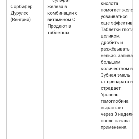
— сульфат
кислота
Сорбифер
железа в
помогает железу
Дурулес
комбинации с
усваиваться
(Венгрия)
витамином С.
ещё эффективнее
Продают в
Таблетки глотаю
таблетках.
целиком,
дробить и
разжёвывать
нельзя; запивают
большим
количеством вод
Зубная эмаль
от препарата не
страдает.
Уровень
гемоглобина
вырастает
через 3 недели
после начала
применения.