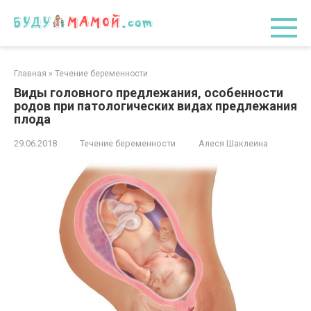
Перейти
к
контенту
Главная
»
Течение беременности
Виды головного предлежания, особенности
родов при патологических видах предлежания
плода
29.06.2018
Течение беременности
Алеся Шаклеина