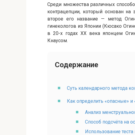
Среди множества различных способо
контрацепции, который основан на 
второе его название — метод Огин
гинекологов из Японии (Кюсако Огино
в 20-х годах XX века японцем Оги
Кнаусом.
Содержание
Суть календарного метода к
Как определить «опасные» и
Анализ менструальног
Способ подсчёта на о
Использование теста