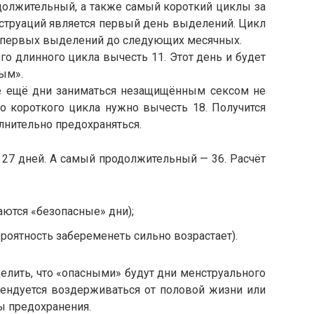
должительный, а также самый короткий циклы за
струаций является первый день выделений. Цикл
от первых выделений до следующих месячных.
го длинного цикла вычесть 11. Этот день и будет
ым».
е ещё дни заниматься незащищённым сексом не
го короткого цикла нужно вычесть 18. Получится
лнительно предохраняться.
 27 дней. А самый продолжительный — 36. Расчёт
наются «безопасные» дни);
вероятность забеременеть сильно возрастает).
елить, что «опасными» будут дни менструального
омендуется воздерживаться от половой жизни или
ы предохранения.