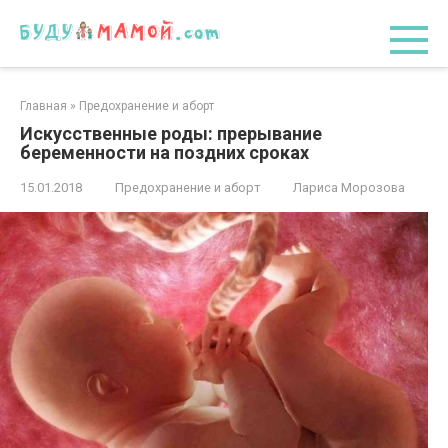
Перейти
к
контенту
Главная
»
Предохранение и аборт
Искусственные роды: прерывание
беременности на поздних сроках
15.01.2018
Предохранение и аборт
Лариса Морозова