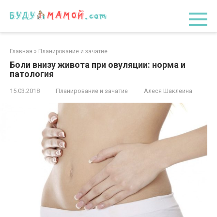
Перейти
к
контенту
Главная
»
Планирование и зачатие
Боли внизу живота при овуляции: норма и
патология
15.03.2018
Планирование и зачатие
Алеся Шаклеина