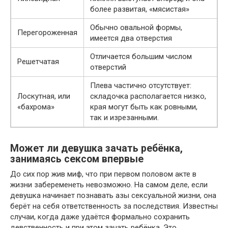
более развитая, «мясистая»
Обычно овальной формы,
Перегороженная
имеется два отверстия
Отличается большим числом
Решетчатая
отверстий
Плева частично отсутствует:
Лоскутная, или
складочка располагается низко,
«бахрома»
края могут быть как ровными,
так и изрезанными.
Может ли девушка зачать ребёнка,
занимаясь сексом впервые
До сих пор жив миф, что при первом половом акте в
жизни забеременеть невозможно. На самом деле, если
девушка начинает познавать азы сексуальной жизни, она
берёт на себя ответственность за последствия. Известны
случаи, когда даже удаётся формально сохранить
девственность и при этом зачать ребёнка. Это