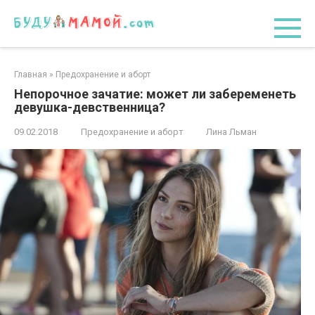
Перейти
к
контенту
Главная
»
Предохранение и аборт
Непорочное зачатие: может ли забеременеть
девушка-девственница?
09.02.2018
Предохранение и аборт
Лина Льман