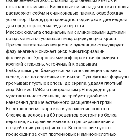
своевременной эксфолиации ороговевших клеток и
остатков стайлинга. Кислотные пилинги для кожи головы
растворяют себум и силиконовые пленки, освобождая
устья пор. Процедура проводится один раз в две недели
для предотвращения зуда и перхоти.
Массаж скальпа специальными силиконовыми щетками
во время мытья усиливает микроциркуляцию крови.
Приток питательных веществ к луковицам стимулирует
фазу анагена и снижает риск миниатюризации
фолликулов. Здоровая микрофлора кожи формирует
крепкий стержень, устойчивый к разрывам.
Выбор шампуня базируется на типе секреции сальных
желез, а не на состоянии кончиков. Сульфатные формулы
промывают густые волосы до скрипа, удаляя плотный
жир. Мягкие ПАВы с нейтральным pH подходят для
чувствительного скальпа, но требуют двойного
нанесения для качественного расщепления грязи.
Восстановление кортекса и увлажнение полотна
Стержень волоса на 80 процентов состоит из белка
кератина, который вымывается при окрашивании и
воздействии ультрафиолета. Восполнение пустот
происходит за счет протеиновых и аминокислотных