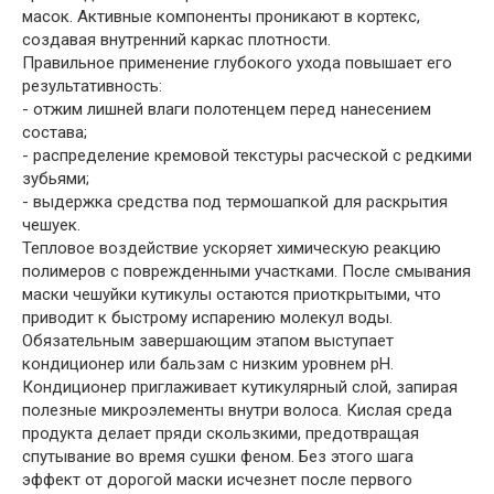
масок. Активные компоненты проникают в кортекс,
создавая внутренний каркас плотности.
Правильное применение глубокого ухода повышает его
результативность:
- отжим лишней влаги полотенцем перед нанесением
состава;
- распределение кремовой текстуры расческой с редкими
зубьями;
- выдержка средства под термошапкой для раскрытия
чешуек.
Тепловое воздействие ускоряет химическую реакцию
полимеров с поврежденными участками. После смывания
маски чешуйки кутикулы остаются приоткрытыми, что
приводит к быстрому испарению молекул воды.
Обязательным завершающим этапом выступает
кондиционер или бальзам с низким уровнем pH.
Кондиционер приглаживает кутикулярный слой, запирая
полезные микроэлементы внутри волоса. Кислая среда
продукта делает пряди скользкими, предотвращая
спутывание во время сушки феном. Без этого шага
эффект от дорогой маски исчезнет после первого