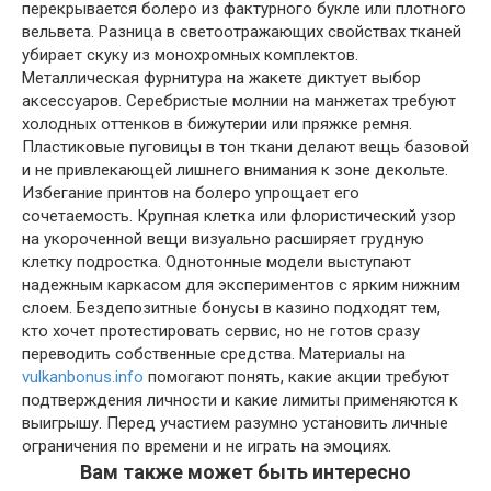
перекрывается болеро из фактурного букле или плотного
вельвета. Разница в светоотражающих свойствах тканей
убирает скуку из монохромных комплектов.
Металлическая фурнитура на жакете диктует выбор
аксессуаров. Серебристые молнии на манжетах требуют
холодных оттенков в бижутерии или пряжке ремня.
Пластиковые пуговицы в тон ткани делают вещь базовой
и не привлекающей лишнего внимания к зоне декольте.
Избегание принтов на болеро упрощает его
сочетаемость. Крупная клетка или флористический узор
на укороченной вещи визуально расширяет грудную
клетку подростка. Однотонные модели выступают
надежным каркасом для экспериментов с ярким нижним
слоем. Бездепозитные бонусы в казино подходят тем,
кто хочет протестировать сервис, но не готов сразу
переводить собственные средства. Материалы на
vulkanbonus.info
помогают понять, какие акции требуют
подтверждения личности и какие лимиты применяются к
выигрышу. Перед участием разумно установить личные
ограничения по времени и не играть на эмоциях.
Вам также может быть интересно