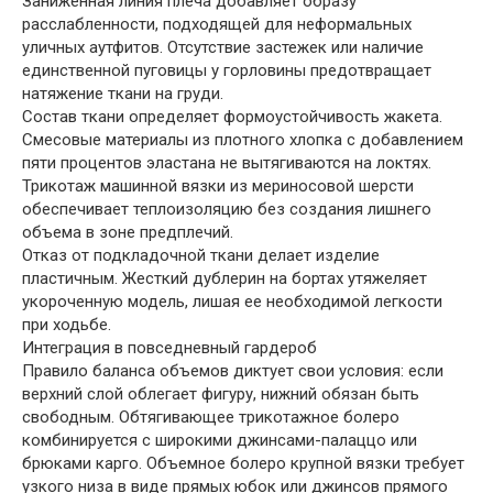
Заниженная линия плеча добавляет образу
расслабленности, подходящей для неформальных
уличных аутфитов. Отсутствие застежек или наличие
единственной пуговицы у горловины предотвращает
натяжение ткани на груди.
Состав ткани определяет формоустойчивость жакета.
Смесовые материалы из плотного хлопка с добавлением
пяти процентов эластана не вытягиваются на локтях.
Трикотаж машинной вязки из мериносовой шерсти
обеспечивает теплоизоляцию без создания лишнего
объема в зоне предплечий.
Отказ от подкладочной ткани делает изделие
пластичным. Жесткий дублерин на бортах утяжеляет
укороченную модель, лишая ее необходимой легкости
при ходьбе.
Интеграция в повседневный гардероб
Правило баланса объемов диктует свои условия: если
верхний слой облегает фигуру, нижний обязан быть
свободным. Обтягивающее трикотажное болеро
комбинируется с широкими джинсами-палаццо или
брюками карго. Объемное болеро крупной вязки требует
узкого низа в виде прямых юбок или джинсов прямого