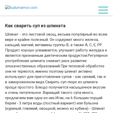
Перейти
к
контенту
Как сварить суп из шпината
Шпинат - это листовой овощ, весьма популярный во всем
мире и крайне полезный. Он содержит много железа,
кальций, магний, витамины группы В, а также А, С, Е, РР.
Продукт хорошо усваивается, улучшает работу желудка и
является признанным диетическим продуктом.Регулярное
употребление шпината снижает риск развития
злокачественных образований.При тепловой обработке
они не теряются, именно поэтому шпинат активно
используют для приготовления супов - как свежий, так и
в замороженном виде.Сварить суп-пюре из шпината
проще простого. Блюдо получается насыщенное вкусом
и очень питательное. Вариаций такого супа много,
предлагаем вам одну из них.Итак, на 6 больших порций
берем:- 3 литра воды (постный вариант) или бульона
(куриный, говяжий, овощной, можно из кубика).- Шпинат