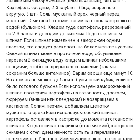
свежий или замороженный (измельченный), 300-400 г.-
Картофель средний, 2-3 клубня.- Яйца, сваренные
вкрутую, 3 шт.- Соль, мускатный орех, черный перец
молотый.- Сметана.ГотовимСтавим на огонь кастрюлю с
водой (бульоном). Кладем туда картофель, разрезанный
на 2-3 части, и доводим до кипения.Подготавливаем
шпинат. Если шпинат измельчен и заморожен одним
пластом, его следует расколоть на более мелкие кусочки.
Свежий шпинат моем в проточной воде, обсушиваем,
нарезаем.В кипящую воду кладем шпинат небольшими
порциями, чтобы не прерывалось кипение (так мы
сохраним больше витаминов). Варим овощи еще минут 10.
На этом этапе можно добавить бульонный кубик, если не
было готового бульона.Если используем замороженный
шпинат, проверяем картофель на готовность, достаем,
пюрируем (вилкой или блендером) и возвращаем в
кастрюлю. Солим, перчим, добавляем щепотку
мускатного ореха.Если используем свежий шпинат,
картофель оставляем в кастрюле до момента готовности
шпината. Когда шпинат сварился (стал мягким), кастрюлю
снимаем с огня, даем немного остыть и переливаем
содержимое в блендер. Измельчаем в пюре, возвращаем