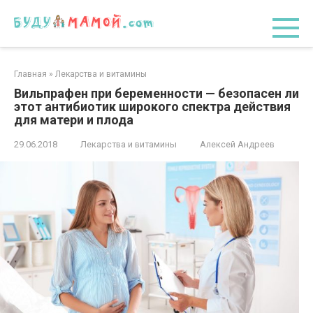
Перейти
к
контенту
Главная
»
Лекарства и витамины
Вильпрафен при беременности — безопасен ли
этот антибиотик широкого спектра действия
для матери и плода
29.06.2018
Лекарства и витамины
Алексей Андреев