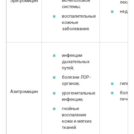
мочеполовой
Эритромицин
лекарс
системы;
недуги
воспалительные
кожные
заболевания.
инфекции
дыхательных
путей;
болезни ЛОР-
гиперч
органов;
Азитромицин
болезн
урогенитальные
печени
инфекции;
гнойные
воспаления
кожи и мягких
тканей.