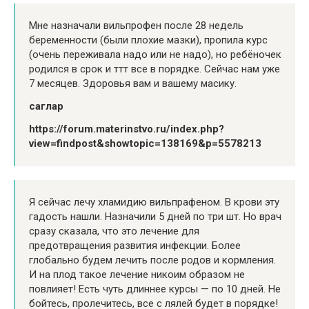
Мне назначали вильпрофен после 28 недель
беременности (были плохие мазки), пропила курс
(очень переживала надо или не надо), но ребёночек
родился в срок и ттт все в порядке. Сейчас нам уже
7 месяцев. Здоровья вам и вашему масику.
саглар
https://forum.materinstvo.ru/index.php?
view=findpost&showtopic=138169&p=5578213
Я сейчас лечу хламидию вильпрафеном. В крови эту
гадость нашли. Назначили 5 дней по три шт. Но врач
сразу сказала, что это лечение для
предотвращения развития инфекции. Более
глобально будем лечить после родов и кормления.
И на плод такое лечение никоим образом не
повлияет! Есть чуть длиннее курсы — по 10 дней. Не
бойтесь, пролечитесь, все с лялей будет в порядке!