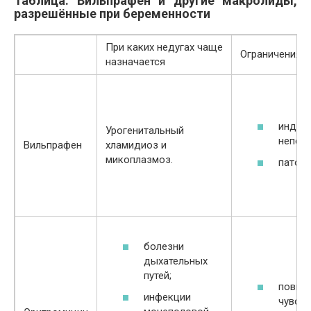
Таблица: Вильпрафен и другие макролиды,
разрешённые при беременности
При каких недугах чаще
Ограничения в
назначается
индив
Урогенитальный
непер
Вильпрафен
хламидиоз и
микоплазмоз.
патоло
болезни
дыхательных
путей;
повыш
инфекции
чувств