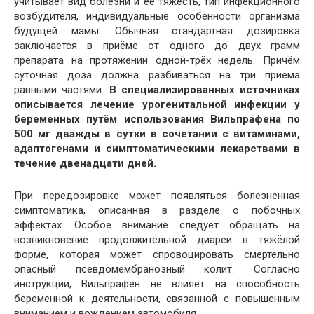
учитывает вид болезни и её тяжесть, тип инфекционного
возбудителя, индивидуальные особенности организма
будущей мамы. Обычная стандартная дозировка
заключается в приёме от одного до двух грамм
препарата на протяжении одной-трёх недель. Причём
суточная доза должна разбиваться на три приёма
равными частями.
В специализированных источниках
описывается лечение урогенитальной инфекции у
беременных путём использования Вильпрафена по
500 мг дважды в сутки в сочетании с витаминами,
адаптогенами и симптоматическими лекарствами в
течение двенадцати дней.
При передозировке может появляться болезненная
симптоматика, описанная в разделе о побочных
эффектах. Особое внимание следует обращать на
возникновение продолжительной диареи в тяжёлой
форме, которая может спровоцировать смертельно
опасный псевдомембранозный колит. Согласно
инструкции, Вильпрафен не влияет на способность
беременной к деятельности, связанной с повышенным
вниманием и вождением автомобиля.